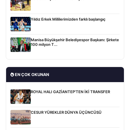
Yıldız Erkek Millilerimizden farklı başlangıç
Manisa Büyükşehir Belediyespor Başkanı: Şirkete
100 milyon T...
EN ÇOK OKUNAN
ROYAL HALI GAZİANTEP'TEN İKİ TRANSFER
CESUR YÜREKLER DÜNYA ÜÇÜNCÜSÜ