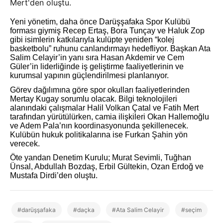
Mert'den oluştu.
Yeni yönetim, daha önce Darüşşafaka Spor Kulübü
forması giymiş Recep Ertaş, Bora Tunçay ve Haluk Zop
gibi isimlerin katkılarıyla kulüpte yeniden “kolej
basketbolu” ruhunu canlandırmayı hedefliyor. Başkan Ata
Salim Celayir’in yanı sıra Hasan Akdemir ve Cem
Güler’in liderliğinde iş geliştirme faaliyetlerinin ve
kurumsal yapının güçlendirilmesi planlanıyor.
Görev dağılımına göre spor okulları faaliyetlerinden
Mertay Kugay sorumlu olacak. Bilgi teknolojileri
alanındaki çalışmalar Halil Volkan Çatal ve Fatih Mert
tarafından yürütülürken, camia ilişkileri Okan Hallemoğlu
ve Adem Pala’nın koordinasyonunda şekillenecek.
Kulübün hukuk politikalarına ise Furkan Şahin yön
verecek.
Öte yandan Denetim Kurulu; Murat Sevimli, Tuğhan
Ünsal, Abdullah Bozdaş, Erbil Gültekin, Ozan Erdoğ ve
Mustafa Dirdi’den oluştu.
#darüşşafaka
#daçka
#Ata Salim Celayir
#seçim