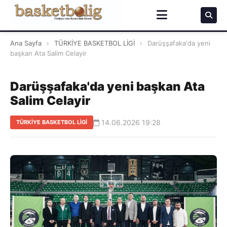
Ana Sayfa
›
TÜRKİYE BASKETBOL LİGİ
›
Darüşşafaka'da yeni
başkan Ata Salim Celayir
Darüşşafaka'da yeni başkan Ata
Salim Celayir
14.06.2026 19:28
TÜRKİYE BASKETBOL LİGİ