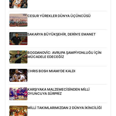
CESUR YÜREKLER DÜNYA ÜÇÜNCÜSÜ
SAKARYA BÜYÜKŞEHİR, DERİN'E EMANET
BOGDANOVİC: AVRUPA ŞAMPİYONLUĞU İÇİN
MÜCADELE EDECEĞİZ
CHRIS BOSH MIAMI'DE KALDI
KARŞIYAKA MALZEMECİSİNDEN MİLLİ
OYUNCUYA SÜRPRİZ
MİLLİ TAKIMLARIMIZDAN 2 DÜNYA İKİNCİLİĞİ