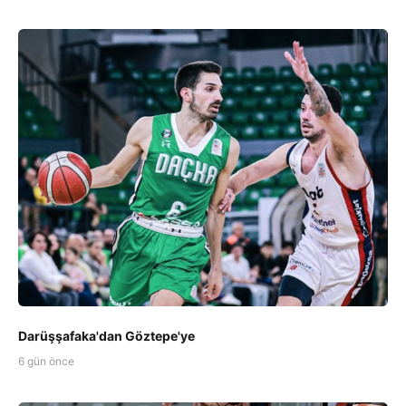
Darüşşafaka'dan Göztepe'ye
6 gün önce