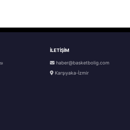
İLETIŞIM
haber@basketbolig.com
sı
Karşıyaka-İzmir