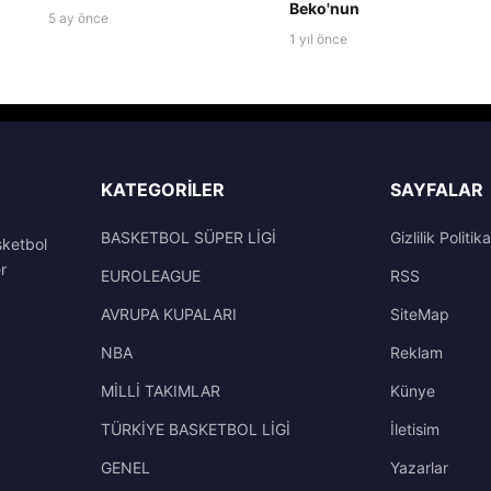
Beko'nun
5 ay önce
1 yıl önce
KATEGORILER
SAYFALAR
BASKETBOL SÜPER LİGİ
Gizlilik Politika
sketbol
r
EUROLEAGUE
RSS
AVRUPA KUPALARI
SiteMap
NBA
Reklam
MİLLİ TAKIMLAR
Künye
TÜRKİYE BASKETBOL LİGİ
İletisim
GENEL
Yazarlar