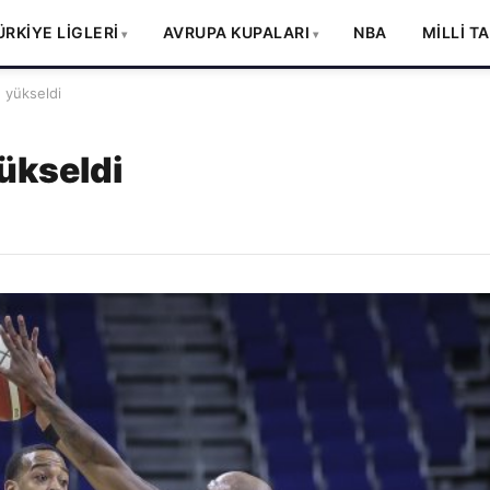
ÜRKİYE LİGLERİ
AVRUPA KUPALARI
NBA
MİLLİ T
e yükseldi
yükseldi