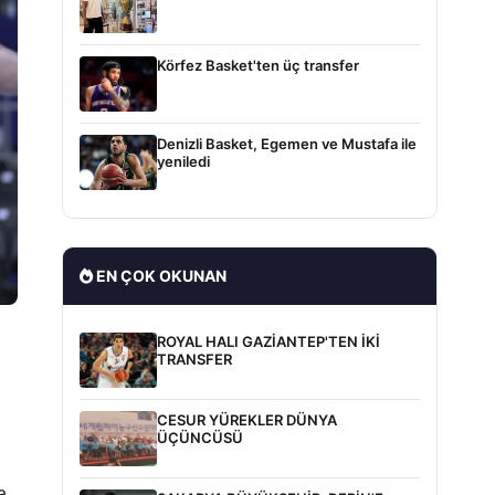
Körfez Basket'ten üç transfer
Denizli Basket, Egemen ve Mustafa ile
yeniledi
EN ÇOK OKUNAN
ROYAL HALI GAZİANTEP'TEN İKİ
TRANSFER
CESUR YÜREKLER DÜNYA
ÜÇÜNCÜSÜ
a