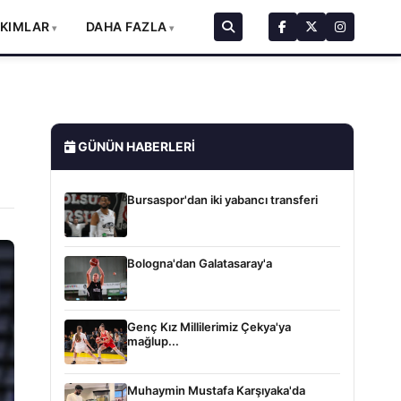
AKIMLAR
DAHA FAZLA
GÜNÜN HABERLERI
Bursaspor'dan iki yabancı transferi
Bologna'dan Galatasaray'a
Genç Kız Millilerimiz Çekya'ya
mağlup...
Muhaymin Mustafa Karşıyaka'da