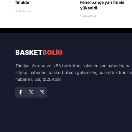
finalde
Fenerbahçe yarı finale
yükseldi
5 ay önce
5 ay önce
BASKET
BOLİG
Türkiye, Avrupa ve NBA basketbol ligleri en son haberler, ba
altyapı haberleri, basketbol son gelişmeler, basketbol transfe
haberleri, bsl, tb2l, ebbl