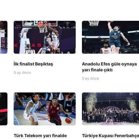
İlk finalist Beşiktaş
Anadolu Efes güle oynaya
yarı finale çıktı
5 ay önce
5 ay önce
Türk Telekom yarı finalde
Türkiye Kupası Fenerbahç