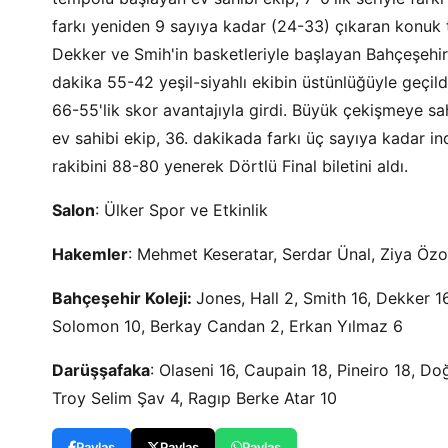
farkı yeniden 9 sayıya kadar (24-33) çıkaran konuk 
Dekker ve Smih'in basketleriyle başlayan Bahçeşehir 
dakika 55-42 yeşil-siyahlı ekibin üstünlüğüyle geçil
66-55'lik skor avantajıyla girdi. Büyük çekişmeye sa
ev sahibi ekip, 36. dakikada farkı üç sayıya kadar i
rakibini 88-80 yenerek Dörtlü Final biletini aldı.
Salon
: Ülker Spor ve Etkinlik
Hakemler
: Mehmet Keseratar, Serdar Ünal, Ziya Öz
Bahçeşehir Koleji:
Jones, Hall 2, Smith 16, Dekker 
Solomon 10, Berkay Candan 2, Erkan Yılmaz 6
Darüşşafaka
: Olaseni 16, Caupain 18, Pineiro 18, D
Troy Selim Şav 4, Ragıp Berke Atar 10
Paylaş
Paylaş
Paylaş