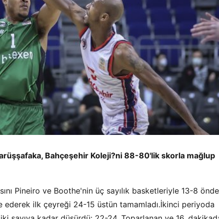
Darüşşafaka, Bahçeşehir Koleji?ni 88-80'lik skorla mağlup
sını Pineiro ve Boothe'nin üç sayılık basketleriyle 13-8 önde
ederek ilk çeyreği 24-15 üstün tamamladı.İkinci periyoda
ı iki sayıya kadar düşürdü: 22-24. Toparlanan ve 16. dakikad