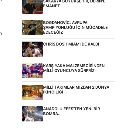
SAKARYA BÜYÜKŞEHİR, DERİN'E
EMANET
BOGDANOVİC: AVRUPA
ŞAMPİYONLUĞU İÇİN MÜCADELE
EDECEĞİZ
n
CHRIS BOSH MIAMI'DE KALDI
KARŞIYAKA MALZEMECİSİNDEN
MİLLİ OYUNCUYA SÜRPRİZ
MİLLİ TAKIMLARIMIZDAN 2 DÜNYA
İKİNCİLİĞİ
ANADOLU EFES'TEN YENİ BİR
BOMBA...