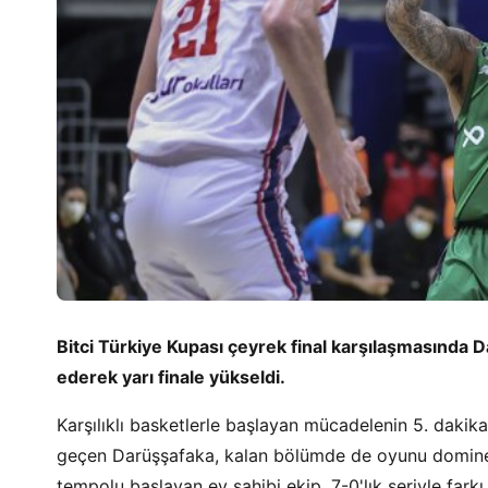
Bitci Türkiye Kupası çeyrek final karşılaşmasında 
ederek yarı finale yükseldi.
Karşılıklı basketlerle başlayan mücadelenin 5. dakika
geçen Darüşşafaka, kalan bölümde de oyunu domine 
tempolu başlayan ev sahibi ekip, 7-0'lık seriyle fark