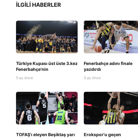
İLGILI HABERLER
Türkiye Kupası üst üste 3.kez
Fenerbahçe adını finale
Fenerbahçe'nin
yazdırdı
5 ay önce
5 ay önce
TOFAŞ'ı eleyen Beşiktaş yarı
Erokspor'u geçen