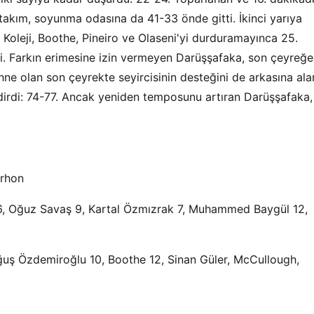
takım, soyunma odasına da 41-33 önde gitti. İkinci yarıya
Koleji, Boothe, Pineiro ve Olaseni'yi durduramayınca 25.
di. Farkın erimesine izin vermeyen Darüşşafaka, son çeyreğe
hne olan son çeyrekte seyircisinin desteğini de arkasına ala
ndirdi: 74-77. Ancak yeniden temposunu artıran Darüşşafaka,
orhon
16, Oğuz Savaş 9, Kartal Özmızrak 7, Muhammed Baygül 12,
oğuş Özdemiroğlu 10, Boothe 12, Sinan Güler, McCullough,