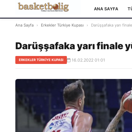
ANA SAYFA
T
Ana Sayfa
›
Erkekler Türkiye Kupası
›
Darüşşafaka yarı final
Darüşşafaka yarı finale 
16.02.2022 01:01
ERKEKLER TÜRKIYE KUPASI