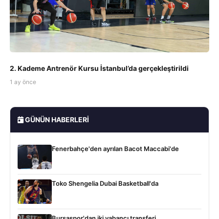
2. Kademe Antrenör Kursu İstanbul’da gerçekleştirildi
1 ay önce
GÜNÜN HABERLERI
Fenerbahçe'den ayrılan Bacot Maccabi'de
Toko Shengelia Dubai Basketball'da
Bursaspor'dan iki yabancı transferi