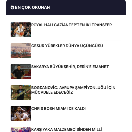
EN ÇOK OKUNAN
ROYAL HALI GAZİANTEP'TEN İKİ TRANSFER
CESUR YÜREKLER DÜNYA ÜÇÜNCÜSÜ
SAKARYA BÜYÜKŞEHİR, DERİN'E EMANET
BOGDANOVİC: AVRUPA ŞAMPİYONLUĞU İÇİN
MÜCADELE EDECEĞİZ
CHRIS BOSH MIAMI'DE KALDI
KARŞIYAKA MALZEMECİSİNDEN MİLLİ