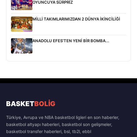
OYUNCUYA SÜRPRİZ
MİLLİ TAKIMLARIMIZDAN 2 DÜNYA İKİNCİLİĞİ
ANADOLU EFES'TEN YENİ BİR BOMBA...
BASKET
BOLİG
Türkiye, Avrupa ve NBA basketbol ligleri en son haberler,
basketbol altyapı haberleri, basketbol son gelişmeler,
basketbol transfer haberleri, bsl, tb2l, ebbl