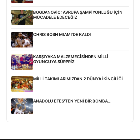
BOGDANOVİC: AVRUPA ŞAMPİYONLUĞU İÇİN
MÜCADELE EDECEĞİZ
CHRIS BOSH MIAMI'DE KALDI
KARŞIYAKA MALZEMECİSİNDEN MİLLİ
OYUNCUYA SÜRPRİZ
MİLLİ TAKIMLARIMIZDAN 2 DÜNYA İKİNCİLİĞİ
ANADOLU EFES'TEN YENİ BİR BOMBA...