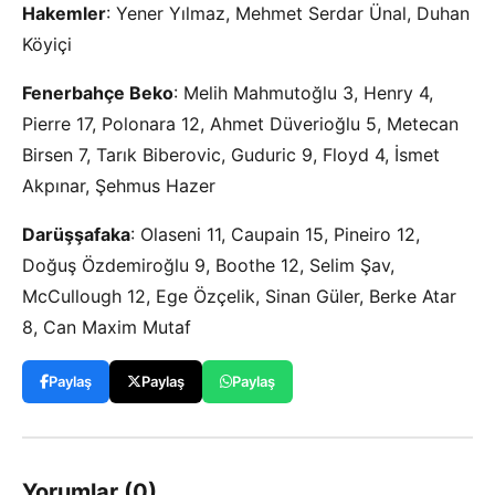
Hakemler
: Yener Yılmaz, Mehmet Serdar Ünal, Duhan
Köyiçi
Fenerbahçe Beko
: Melih Mahmutoğlu 3, Henry 4,
Pierre 17, Polonara 12, Ahmet Düverioğlu 5, Metecan
Birsen 7, Tarık Biberovic, Guduric 9, Floyd 4, İsmet
Akpınar, Şehmus Hazer
Darüşşafaka
: Olaseni 11, Caupain 15, Pineiro 12,
Doğuş Özdemiroğlu 9, Boothe 12, Selim Şav,
McCullough 12, Ege Özçelik, Sinan Güler, Berke Atar
8, Can Maxim Mutaf
Paylaş
Paylaş
Paylaş
Yorumlar (0)