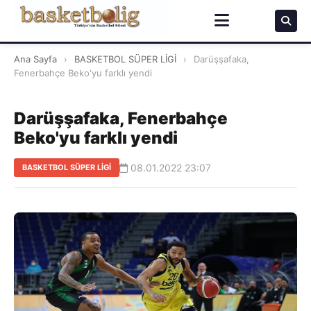
Ana Sayfa
›
BASKETBOL SÜPER LİGİ
›
Darüşşafaka,
Fenerbahçe Beko'yu farklı yendi
Darüşşafaka, Fenerbahçe
Beko'yu farklı yendi
08.01.2022 23:07
BASKETBOL SÜPER LİGİ