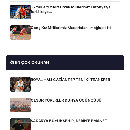
16 Yaş Altı Yıldız Erkek Millilerimiz Letonya'ya
farklı kayb...
Genç Kız Millilerimiz Macaristan'ı mağlup etti
EN ÇOK OKUNAN
ROYAL HALI GAZİANTEP'TEN İKİ TRANSFER
CESUR YÜREKLER DÜNYA ÜÇÜNCÜSÜ
SAKARYA BÜYÜKŞEHİR, DERİN'E EMANET