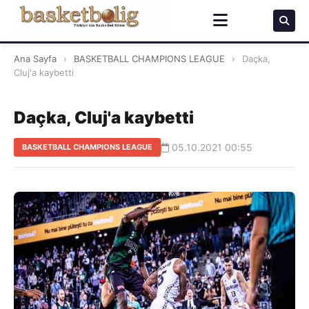
Ana Sayfa
›
BASKETBALL CHAMPIONS LEAGUE
›
Daçka,
Cluj'a kaybetti
Daçka, Cluj'a kaybetti
05.10.2021 00:55
BASKETBALL CHAMPIONS LEAGUE