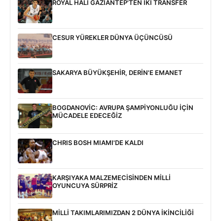
ROYAL HALI GAZİANTEP'TEN İKİ TRANSFER
CESUR YÜREKLER DÜNYA ÜÇÜNCÜSÜ
SAKARYA BÜYÜKŞEHİR, DERİN'E EMANET
BOGDANOVİC: AVRUPA ŞAMPİYONLUĞU İÇİN
MÜCADELE EDECEĞİZ
CHRIS BOSH MIAMI'DE KALDI
KARŞIYAKA MALZEMECİSİNDEN MİLLİ
OYUNCUYA SÜRPRİZ
MİLLİ TAKIMLARIMIZDAN 2 DÜNYA İKİNCİLİĞİ