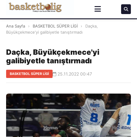
Ana Sayfa
›
BASKETBOL SÜPER LİGİ
›
Daçka,
Büyükçekmece'yi galibiyetle tanıştırmadı
Daçka, Büyükçekmece'yi
galibiyetle tanıştırmadı
25.11.2022 00:47
BASKETBOL SÜPER LİGİ