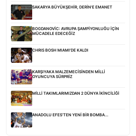
SAKARYA BÜYÜKŞEHİR, DERİN'E EMANET
BOGDANOVİC: AVRUPA ŞAMPİYONLUĞU İÇİN
MÜCADELE EDECEĞİZ
CHRIS BOSH MIAMI'DE KALDI
KARŞIYAKA MALZEMECİSİNDEN MİLLİ
OYUNCUYA SÜRPRİZ
MİLLİ TAKIMLARIMIZDAN 2 DÜNYA İKİNCİLİĞİ
ANADOLU EFES'TEN YENİ BİR BOMBA...