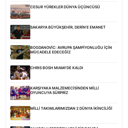
CESUR YÜREKLER DÜNYA ÜÇÜNCÜSÜ
SAKARYA BÜYÜKŞEHİR, DERİN'E EMANET
BOGDANOVİC: AVRUPA ŞAMPİYONLUĞU İÇİN
MÜCADELE EDECEĞİZ
CHRIS BOSH MIAMI'DE KALDI
KARŞIYAKA MALZEMECİSİNDEN MİLLİ
OYUNCUYA SÜRPRİZ
MİLLİ TAKIMLARIMIZDAN 2 DÜNYA İKİNCİLİĞİ