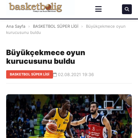
Ana Sayfa
›
BASKETBOL SÜPER LİGİ
›
Büyükçekmece oyun
kurucusunu buldu
Büyükçekmece oyun
kurucusunu buldu
02.08.2021 19:36
BASKETBOL SÜPER LİGİ