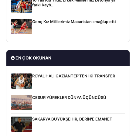
16 Yaş Altı Yıldız Erkek Millilerimiz Letonya'ya
farklı kayb...
Genç Kız Millilerimiz Macaristan'ı mağlup etti
EN ÇOK OKUNAN
ROYAL HALI GAZİANTEP'TEN İKİ TRANSFER
CESUR YÜREKLER DÜNYA ÜÇÜNCÜSÜ
SAKARYA BÜYÜKŞEHİR, DERİN'E EMANET