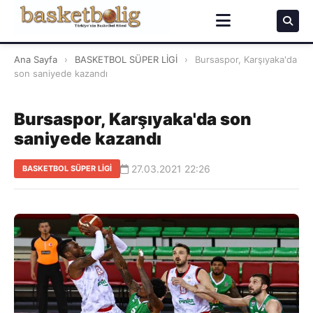
Ana Sayfa
›
BASKETBOL SÜPER LİGİ
›
Bursaspor, Karşıyaka'da
son saniyede kazandı
Bursaspor, Karşıyaka'da son
saniyede kazandı
27.03.2021 22:26
BASKETBOL SÜPER LİGİ