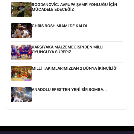
BOGDANOVİC: AVRUPA ŞAMPİYONLUĞU İÇİN
MÜCADELE EDECEĞİZ
CHRIS BOSH MIAMI'DE KALDI
KARŞIYAKA MALZEMECİSİNDEN MİLLİ
OYUNCUYA SÜRPRİZ
MİLLİ TAKIMLARIMIZDAN 2 DÜNYA İKİNCİLİĞİ
ANADOLU EFES'TEN YENİ BİR BOMBA...