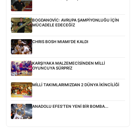
BOGDANOVİC: AVRUPA ŞAMPİYONLUĞU İÇİN
MÜCADELE EDECEĞİZ
CHRIS BOSH MIAMI'DE KALDI
KARŞIYAKA MALZEMECİSİNDEN MİLLİ
OYUNCUYA SÜRPRİZ
MİLLİ TAKIMLARIMIZDAN 2 DÜNYA İKİNCİLİĞİ
ANADOLU EFES'TEN YENİ BİR BOMBA...