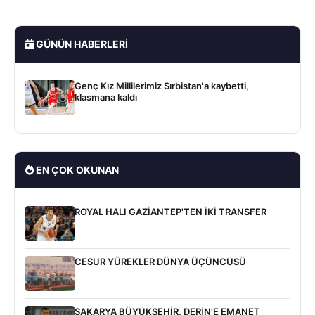
GÜNÜN HABERLERI
Genç Kız Millilerimiz Sırbistan'a kaybetti,
klasmana kaldı
EN ÇOK OKUNAN
ROYAL HALI GAZİANTEP'TEN İKİ TRANSFER
CESUR YÜREKLER DÜNYA ÜÇÜNCÜSÜ
SAKARYA BÜYÜKŞEHİR, DERİN'E EMANET