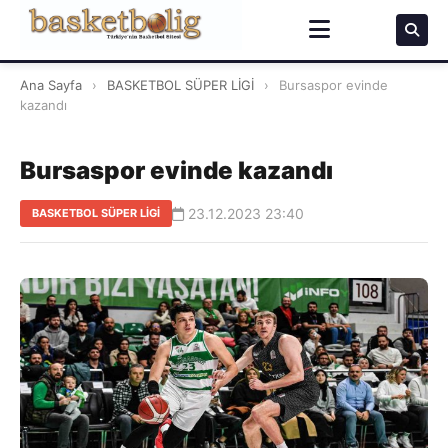
Ana Sayfa
›
BASKETBOL SÜPER LİGİ
›
Bursaspor evinde
kazandı
Bursaspor evinde kazandı
23.12.2023 23:40
BASKETBOL SÜPER LİGİ