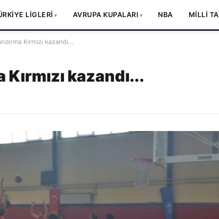
ÜRKİYE LİGLERİ
AVRUPA KUPALARI
NBA
MİLLİ T
ndırma Kırmızı kazandı...
 Kırmızı kazandı...