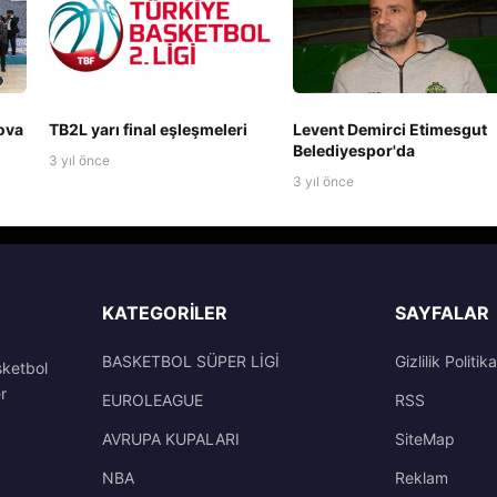
ova
TB2L yarı final eşleşmeleri
Levent Demirci Etimesgut
Belediyespor'da
3 yıl önce
3 yıl önce
KATEGORILER
SAYFALAR
BASKETBOL SÜPER LİGİ
Gizlilik Politika
sketbol
r
EUROLEAGUE
RSS
AVRUPA KUPALARI
SiteMap
NBA
Reklam