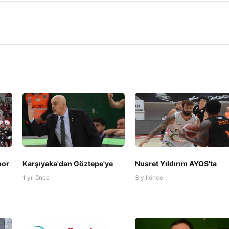
por
Karşıyaka'dan Göztepe'ye
Nusret Yıldırım AYOS'ta
1 yıl önce
3 yıl önce