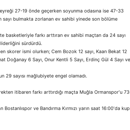
lk çeyreği 27-19 önde geçerken soyunma odasına ise 47-33
 sayı bulmakta zorlanan ev sahibi yinede son bölüme
e basketleriyle farkı arttıran ev sahibi maçtan da 24 sayı
iderliğini sürdürdü.
 en skorer ismi olurken; Cem Bozok 12 sayı, Kaan Bekat 12
hat Doğanay 6 Sayı, Onur Kentli 5 Sayı, Erdinç Gül 4 Sayı v
un 29 sayısı mağlubiyete engel olamadı.
ekten itibaren farkı arttırdığı maçta Muğla Ormanspor'u 73
tan Bostanlıspor ve Bandırma Kırmızı yarın saat 16:00'da ku