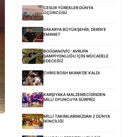
CESUR YÜREKLER DÜNYA
ÜÇÜNCÜSÜ
SAKARYA BÜYÜKŞEHİR, DERİN'E
EMANET
BOGDANOVİC: AVRUPA
ŞAMPİYONLUĞU İÇİN MÜCADELE
EDECEĞİZ
CHRIS BOSH MIAMI'DE KALDI
KARŞIYAKA MALZEMECİSİNDEN
MİLLİ OYUNCUYA SÜRPRİZ
MİLLİ TAKIMLARIMIZDAN 2 DÜNYA
İKİNCİLİĞİ