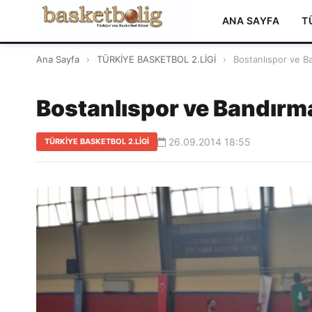
ANA SAYFA
T
Ana Sayfa
›
TÜRKİYE BASKETBOL 2.LİGİ
›
Bostanlıspor ve Ba
Bostanlıspor ve Bandırma
26.09.2014 18:55
TÜRKİYE BASKETBOL 2.LİGİ