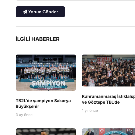
Yorum Gönder
İLGILI HABERLER
Kahramanmaraş İstiklals
TB2L'de şampiyon Sakarya
ve Göztepe TBL'de
Büyükşehir
1 yıl önce
3 ay önce