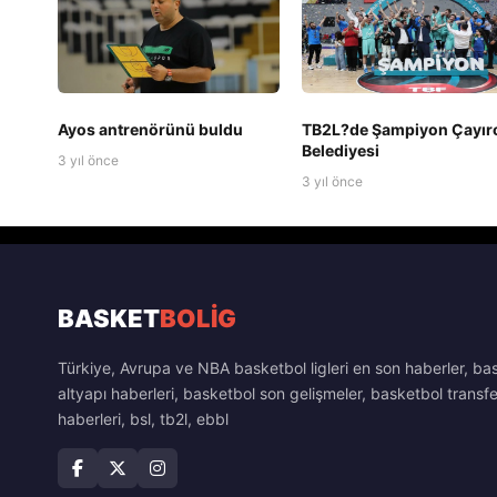
Ayos antrenörünü buldu
TB2L?de Şampiyon Çayır
Belediyesi
3 yıl önce
3 yıl önce
BASKET
BOLİG
Türkiye, Avrupa ve NBA basketbol ligleri en son haberler, ba
altyapı haberleri, basketbol son gelişmeler, basketbol transfe
haberleri, bsl, tb2l, ebbl