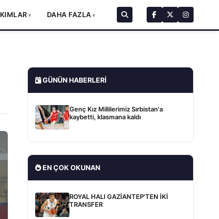
AKIMLAR
DAHA FAZLA
GÜNÜN HABERLERI
Genç Kız Millilerimiz Sırbistan'a
kaybetti, klasmana kaldı
EN ÇOK OKUNAN
ROYAL HALI GAZİANTEP'TEN İKİ
TRANSFER