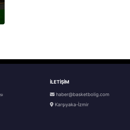
İLETIŞIM
haber@basketbolig.com
sı
Karşıyaka-İzmir