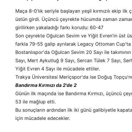
Maça 8-0'lık seriyle başlayan yeşil kırmızılı ekip i
üstün girdi. Üçüncü çeyrekte hücumda zaman zaman
girilirken yakaladığı farkı korudu: 60-47
Son çeyrekte Oğulcan Sevim ve Yiğit Evren'in üst üst
farkla 79-55 galip ayrılarak Legacy Ottoman Cup'ta l
Bostanlıspor'da Oğulcan Sevim 20 Sayı ile takımının
Sayı, Mert Aykutluğ 9 Sayı, Sercan Tülek 7 Sayı, Ser
Yiğit Evren 4 Sayı ile mücadele ettiler.
Trakya Üniversitesi Meriçspor'da ise Doğuş Topçu'n
Bandırma Kırmızı da 2'de 2
Günün ilk maçında ise Bandırma Kırmızı, üçüncü çeyr
53 ile mağlup etti.
Bu sonuçların ardından ilk iki günü galibiyetle kapa
için mücadele edecekler.