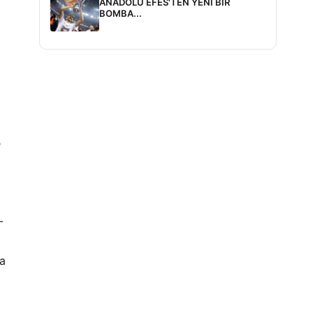
ANADOLU EFES'TEN YENİ BİR
BOMBA...
e
-
pa