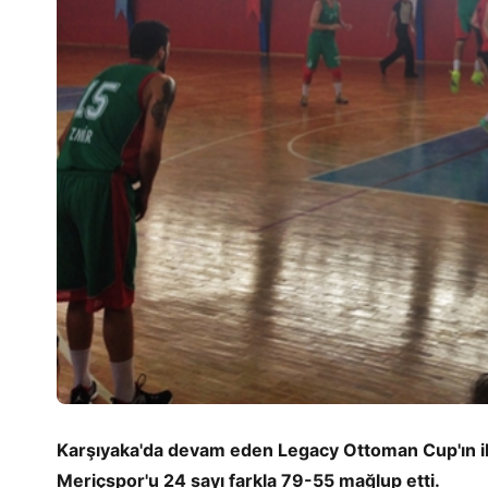
Karşıyaka'da devam eden Legacy Ottoman Cup'ın ik
Meriçspor'u 24 sayı farkla 79-55 mağlup etti.