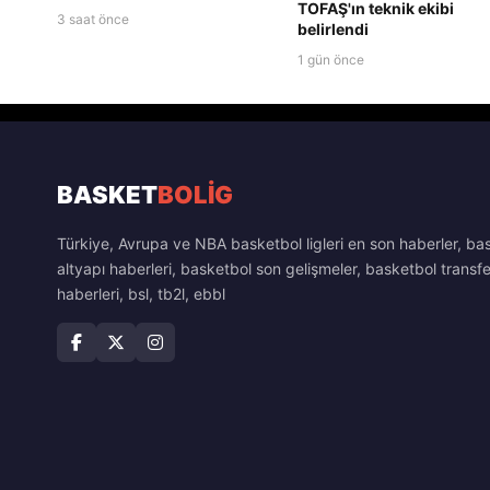
TOFAŞ'ın teknik ekibi
3 saat önce
belirlendi
1 gün önce
BASKET
BOLİG
Türkiye, Avrupa ve NBA basketbol ligleri en son haberler, ba
altyapı haberleri, basketbol son gelişmeler, basketbol transfe
haberleri, bsl, tb2l, ebbl