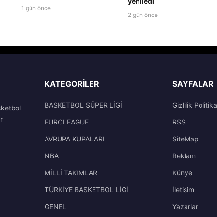
yeniledi
1 gün önce
2 gün önce
KATEGORILER
SAYFALAR
BASKETBOL SÜPER LİGİ
Gizlilik Politika
sketbol
r
EUROLEAGUE
RSS
AVRUPA KUPALARI
SiteMap
NBA
Reklam
MİLLİ TAKIMLAR
Künye
TÜRKİYE BASKETBOL LİGİ
İletisim
GENEL
Yazarlar