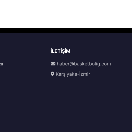
İLETIŞIM
haber@basketbolig.com
sı
Karşıyaka-İzmir