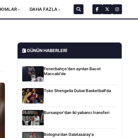
AKIMLAR
DAHA FAZLA
GÜNÜN HABERLERI
Fenerbahçe'den ayrılan Bacot
Maccabi'de
Toko Shengelia Dubai Basketball'da
Bursaspor'dan iki yabancı transferi
Bologna'dan Galatasaray'a