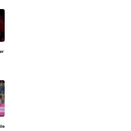
er
ile