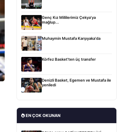
Genç Kız Millilerimiz Çekya'ya
mağlup...
Muhaymin Mustafa Karşıyaka'da
Körfez Basket'ten üç transfer
Denizli Basket, Egemen ve Mustafa ile
yeniledi
EN ÇOK OKUNAN