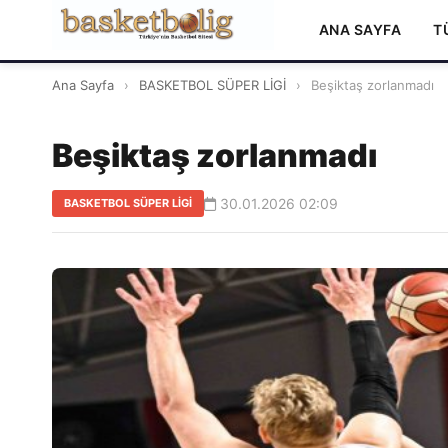
ANA SAYFA
T
Ana Sayfa
›
BASKETBOL SÜPER LİGİ
›
Beşiktaş zorlanmadı
Beşiktaş zorlanmadı
30.01.2026 02:09
BASKETBOL SÜPER LİGİ