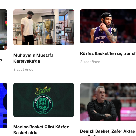
Körfez Basket'ten üç transf
Muhaymin Mustafa
a
Karşıyaka'da
3 saat önce
3 saat önce
Manisa Basket Glint Körfez
Denizli Basket, Zafer Aktaş 
Basket oldu