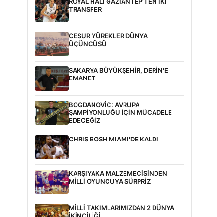
ROYAL HALI GAZİANTEP'TEN İKİ
TRANSFER
CESUR YÜREKLER DÜNYA
ÜÇÜNCÜSÜ
SAKARYA BÜYÜKŞEHİR, DERİN'E
EMANET
BOGDANOVİC: AVRUPA
ŞAMPİYONLUĞU İÇİN MÜCADELE
EDECEĞİZ
CHRIS BOSH MIAMI'DE KALDI
KARŞIYAKA MALZEMECİSİNDEN
MİLLİ OYUNCUYA SÜRPRİZ
MİLLİ TAKIMLARIMIZDAN 2 DÜNYA
İKİNCİLİĞİ