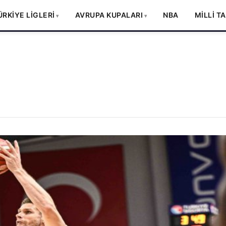
ÜRKİYE LİGLERİ
AVRUPA KUPALARI
NBA
MİLLİ T