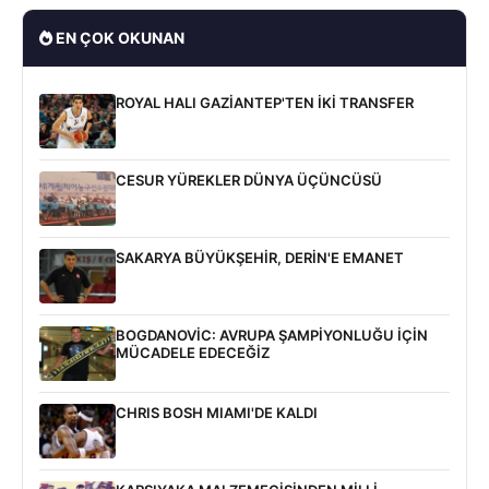
EN ÇOK OKUNAN
ROYAL HALI GAZİANTEP'TEN İKİ TRANSFER
CESUR YÜREKLER DÜNYA ÜÇÜNCÜSÜ
SAKARYA BÜYÜKŞEHİR, DERİN'E EMANET
BOGDANOVİC: AVRUPA ŞAMPİYONLUĞU İÇİN
MÜCADELE EDECEĞİZ
CHRIS BOSH MIAMI'DE KALDI