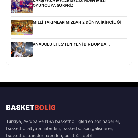
KARŞIYAKA MALZEMECİSİNDEN MİLLİ
OYUNCUYA SÜRPRİZ
MİLLİ TAKIMLARIMIZDAN 2 DÜNYA İKİNCİLİĞİ
ANADOLU EFES'TEN YENİ BİR BOMBA...
BASKET
BOLİG
Türkiye, Avrupa ve NBA basketbol ligleri en son haberler,
basketbol altyapı haberleri, basketbol son gelişmeler,
basketbol transfer haberleri, bsl, tb2l, ebbl