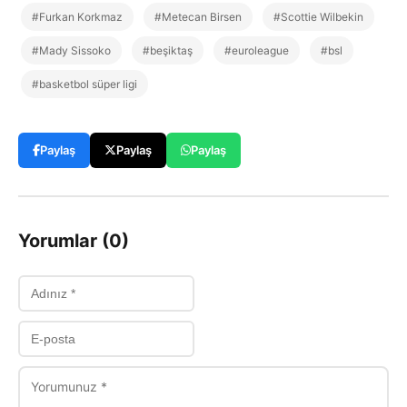
#Furkan Korkmaz
#Metecan Birsen
#Scottie Wilbekin
#Mady Sissoko
#beşiktaş
#euroleague
#bsl
#basketbol süper ligi
Paylaş
Paylaş
Paylaş
Yorumlar (0)