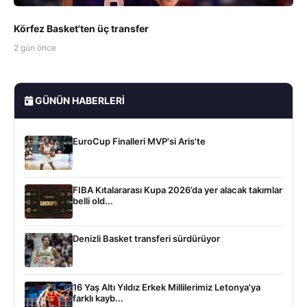
Körfez Basket'ten üç transfer
2 gün önce
GÜNÜN HABERLERI
EuroCup Finalleri MVP'si Aris'te
FIBA Kıtalararası Kupa 2026’da yer alacak takımlar
belli old...
Denizli Basket transferi sürdürüyor
16 Yaş Altı Yıldız Erkek Millilerimiz Letonya'ya
farklı kayb...