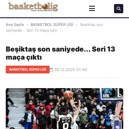
Ana Sayfa
›
BASKETBOL SÜPER LİGİ
›
Beşiktaş son
saniyede... Seri 13 maça çıktı
Beşiktaş son saniyede... Seri 13
maça çıktı
28.12.2025 01:40
BASKETBOL SÜPER LİGİ