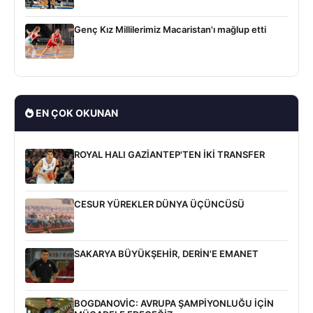
Genç Kız Millilerimiz Macaristan'ı mağlup etti
EN ÇOK OKUNAN
ROYAL HALI GAZİANTEP'TEN İKİ TRANSFER
CESUR YÜREKLER DÜNYA ÜÇÜNCÜSÜ
SAKARYA BÜYÜKŞEHİR, DERİN'E EMANET
BOGDANOVİC: AVRUPA ŞAMPİYONLUĞU İÇİN