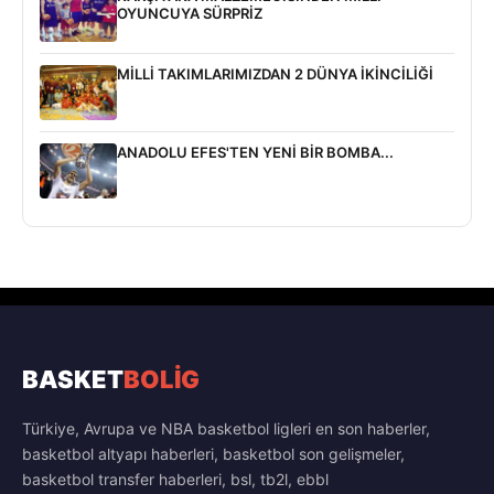
OYUNCUYA SÜRPRİZ
MİLLİ TAKIMLARIMIZDAN 2 DÜNYA İKİNCİLİĞİ
ANADOLU EFES'TEN YENİ BİR BOMBA...
BASKET
BOLİG
Türkiye, Avrupa ve NBA basketbol ligleri en son haberler,
basketbol altyapı haberleri, basketbol son gelişmeler,
basketbol transfer haberleri, bsl, tb2l, ebbl