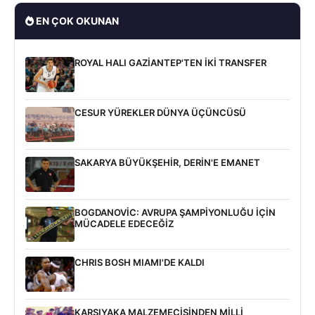
EN ÇOK OKUNAN
ROYAL HALI GAZİANTEP'TEN İKİ TRANSFER
CESUR YÜREKLER DÜNYA ÜÇÜNCÜSÜ
SAKARYA BÜYÜKŞEHİR, DERİN'E EMANET
BOGDANOVİC: AVRUPA ŞAMPİYONLUĞU İÇİN
MÜCADELE EDECEĞİZ
CHRIS BOSH MIAMI'DE KALDI
KARŞIYAKA MALZEMECİSİNDEN MİLLİ