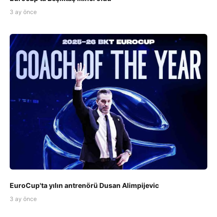
3 ay önce
EuroCup'ta yılın antrenörü Dusan Alimpijevic
3 ay önce