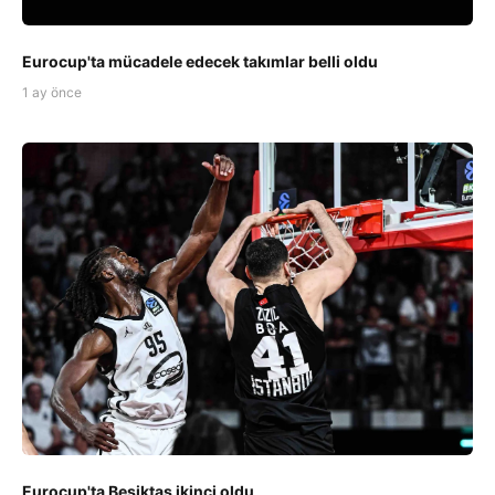
Eurocup'ta mücadele edecek takımlar belli oldu
1 ay önce
Eurocup'ta Beşiktaş ikinci oldu