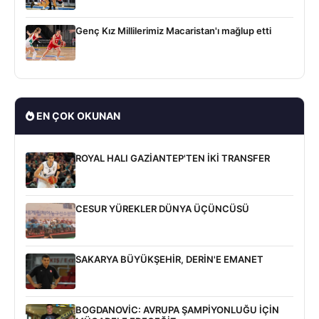
Genç Kız Millilerimiz Macaristan'ı mağlup etti
EN ÇOK OKUNAN
ROYAL HALI GAZİANTEP'TEN İKİ TRANSFER
CESUR YÜREKLER DÜNYA ÜÇÜNCÜSÜ
SAKARYA BÜYÜKŞEHİR, DERİN'E EMANET
BOGDANOVİC: AVRUPA ŞAMPİYONLUĞU İÇİN