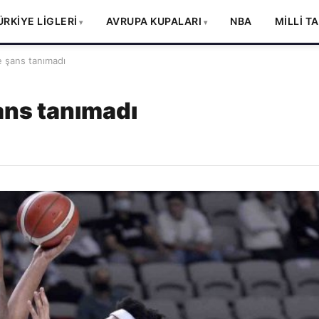
ÜRKİYE LİGLERİ
AVRUPA KUPALARI
NBA
MİLLİ T
e şans tanımadı
ans tanımadı