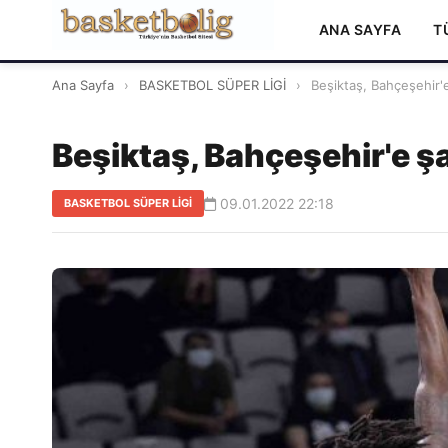
ANA SAYFA
T
Ana Sayfa
›
BASKETBOL SÜPER LİGİ
›
Beşiktaş, Bahçeşehir'
Beşiktaş, Bahçeşehir'e ş
09.01.2022 22:18
BASKETBOL SÜPER LİGİ