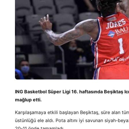
ING Basketbol Süper Ligi 16. haftasında Beşiktaş I
mağlup etti.
Karşılaşamaya etkili başlayan Beşiktaş, süre alan tü
üstünlüğü ele aldı. Pota altını iyi savunan siyah-beyaz
20-11 önde tamamladı.