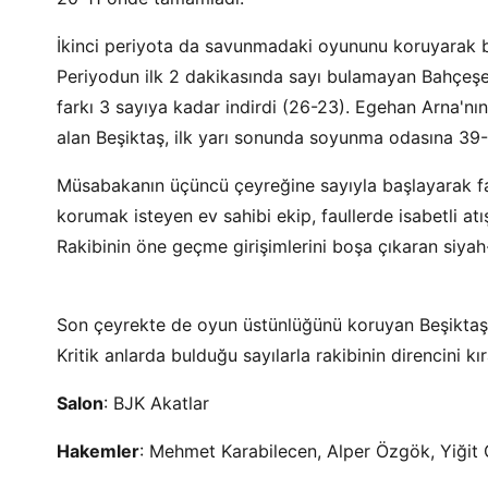
İkinci periyota da savunmadaki oyununu koruyarak baş
Periyodun ilk 2 dakikasında sayı bulamayan Bahçeşeh
farkı 3 sayıya kadar indirdi (26-23). Egehan Arna'nın 
alan Beşiktaş, ilk yarı sonunda soyunma odasına 39-3
Müsabakanın üçüncü çeyreğine sayıyla başlayarak far
korumak isteyen ev sahibi ekip, faullerde isabetli at
Rakibinin öne geçme girişimlerini boşa çıkaran siyah-
Son çeyrekte de oyun üstünlüğünü koruyan Beşiktaş, 
Kritik anlarda bulduğu sayılarla rakibinin direncini 
Salon
: BJK Akatlar
Hakemler
: Mehmet Karabilecen, Alper Özgök, Yiğit