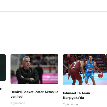
z
Denizli Basket, Zafer Aktaş ile
Ishmael El-Amin
yeniledi
Karşıyaka'da
1 gün önce
2 gün önce