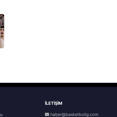
İLETIŞIM
haber@basketbolig.com
sı