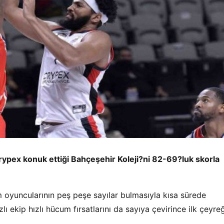
crypex konuk ettiği Bahçeşehir Koleji?ni 82-69?luk skorla
m oyuncularının peş peşe sayılar bulmasıyla kısa sürede
lı ekip hızlı hücum fırsatlarını da sayıya çevirince ilk çeyreğ