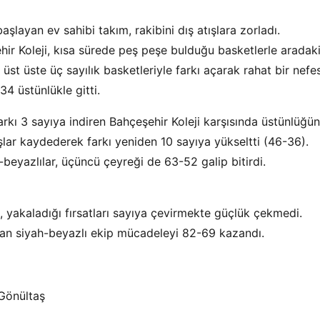
layan ev sahibi takım, rakibini dış atışlara zorladı.
ir Koleji, kısa sürede peş peşe bulduğu basketlerle aradak
üst üste üç sayılık basketleriyle farkı açarak rahat bir nefe
4 üstünlükle gitti.
kı 3 sayıya indiren Bahçeşehir Koleji karşısında üstünlüğü
ışlar kaydederek farkı yeniden 10 sayıya yükseltti (46-36).
beyazlılar, üçüncü çeyreği de 63-52 galip bitirdi.
yakaladığı fırsatları sayıya çevirmekte güçlük çekmedi.
kıran siyah-beyazlı ekip mücadeleyi 82-69 kazandı.
 Gönültaş