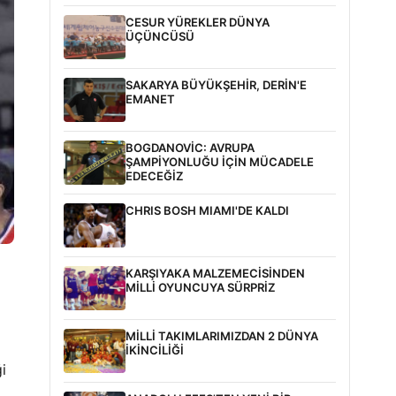
CESUR YÜREKLER DÜNYA
ÜÇÜNCÜSÜ
SAKARYA BÜYÜKŞEHİR, DERİN'E
EMANET
BOGDANOVİC: AVRUPA
ŞAMPİYONLUĞU İÇİN MÜCADELE
EDECEĞİZ
CHRIS BOSH MIAMI'DE KALDI
KARŞIYAKA MALZEMECİSİNDEN
MİLLİ OYUNCUYA SÜRPRİZ
MİLLİ TAKIMLARIMIZDAN 2 DÜNYA
İKİNCİLİĞİ
i