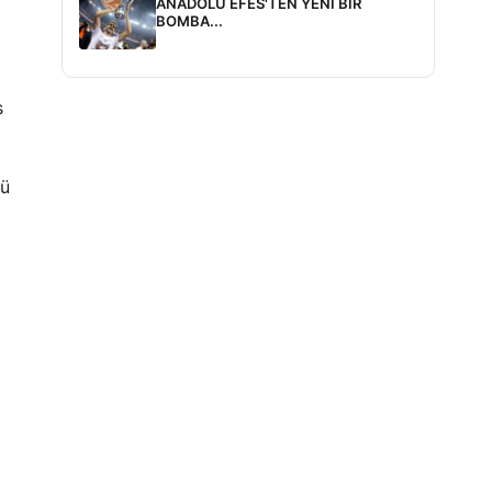
ANADOLU EFES'TEN YENİ BİR
BOMBA...
i
s
nü