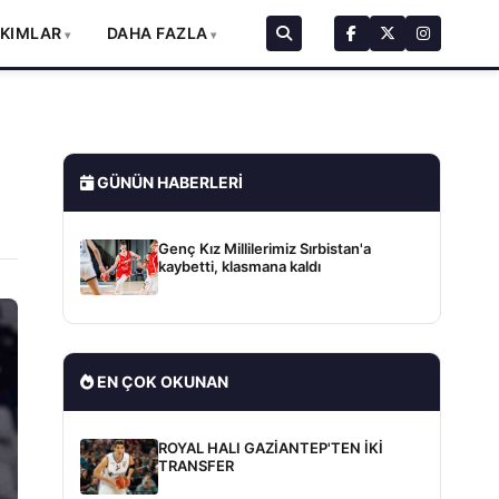
AKIMLAR
DAHA FAZLA
GÜNÜN HABERLERI
Genç Kız Millilerimiz Sırbistan'a
kaybetti, klasmana kaldı
EN ÇOK OKUNAN
ROYAL HALI GAZİANTEP'TEN İKİ
TRANSFER