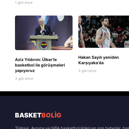
1 gün önce
Hakan Sayılı yeniden
Aziz Yıldırım: Ülker’le
Karşıyaka'da
basketbol ile görüşmeleri
yapıyoruz
3 gün önce
3 gün önce
BASKET
BOLİG
Türkiye, Avrupa ve NBA basketbol ligleri en son haberler, ba