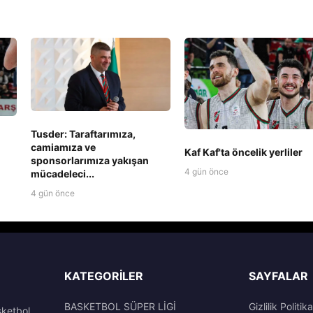
Tusder: Taraftarımıza,
camiamıza ve
Kaf Kaf'ta öncelik yerliler
sponsorlarımıza yakışan
4 gün önce
mücadeleci...
4 gün önce
KATEGORILER
SAYFALAR
BASKETBOL SÜPER LİGİ
Gizlilik Politika
sketbol