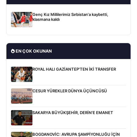
Genç Kız Millilerimiz Sırbistan'a kaybetti,
klasmana kaldı
EN ÇOK OKUNAN
ROYAL HALI GAZİANTEP'TEN İKİ TRANSFER
CESUR YÜREKLER DÜNYA ÜÇÜNCÜSÜ
SAKARYA BÜYÜKŞEHİR, DERİN'E EMANET
BOGDANOVİC: AVRUPA ŞAMPİYONLUĞU İÇİN