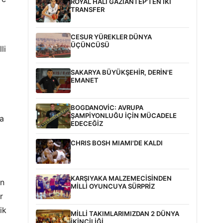
ROYAL HALI GAZİANTEP'TEN İKİ
TRANSFER
CESUR YÜREKLER DÜNYA
ÜÇÜNCÜSÜ
li
SAKARYA BÜYÜKŞEHİR, DERİN'E
EMANET
BOGDANOVİC: AVRUPA
ŞAMPİYONLUĞU İÇİN MÜCADELE
ta
EDECEĞİZ
CHRIS BOSH MIAMI'DE KALDI
KARŞIYAKA MALZEMECİSİNDEN
un
MİLLİ OYUNCUYA SÜRPRİZ
r
ik
MİLLİ TAKIMLARIMIZDAN 2 DÜNYA
İKİNCİLİĞİ