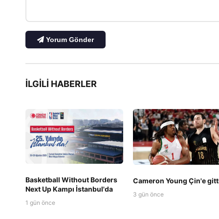
Yorum Gönder
İLGILI HABERLER
Basketball Without Borders
Cameron Young Çin'e gitt
Next Up Kampı İstanbul'da
3 gün önce
1 gün önce