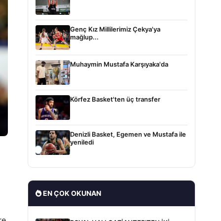
Genç Kız Millilerimiz Çekya'ya
mağlup...
Muhaymin Mustafa Karşıyaka'da
Körfez Basket'ten üç transfer
Denizli Basket, Egemen ve Mustafa ile
yeniledi
EN ÇOK OKUNAN
re