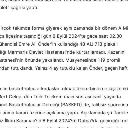
let" çağrısı yaptı.
 birçok takımda forma giyerek aynı zamanda bir dönem A Mil
 ilçesine taşındığı gün 8 Eylül 2024'te gece saat 02.30
ühendisi Emre Ali Önder'in kullandığı 48 AIJ 713 plakalı
dığı Marmaris Devlet Hastanesi'nde kurtarılamadı. Kazanın
stanesi'nin önünde yakalandı. Muayenesinde 1.19 promil
ından tutuklandı. Yalnız 4 ay tutuklu kalan Önder, geçen haf
'ın basketbolcu arkadaşları olmak üzere binlerce kişi tepki
Mert Celep, dün Türk Telekom maçı sonrası canlı yayında
syonel Basketbolcular Derneği (BASKED) de, talihsiz sporcun
lanma kararı üzerine açıklama yaptı. Açıklamada şu ifadele
iz İlkan Karaman?ın 8 Eylül 2024?te Datça?da geçirdiği traf