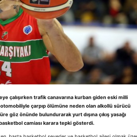
e çalışırken trafik canavarına kurban giden eski milli
 otomobiliyle çarpıp ölümüne neden olan alkollü sürücü
üre göz önünde bulundurarak yurt dışına çıkış yasağı
 basketbol camiası karara tepki gösterdi.
ken, başta basketbol severler ve basketbol ailesi olmak üze