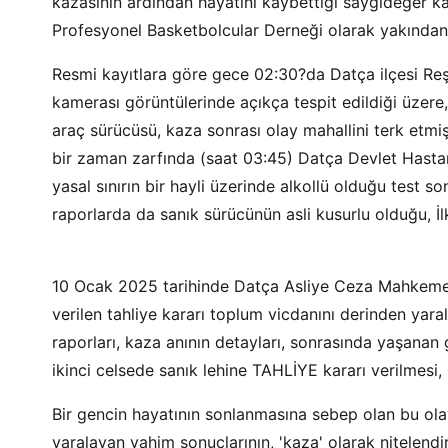
kazasının ardından hayatını kaybettiği saygıdeğer k
Profesyonel Basketbolcular Derneği olarak yakından
Resmi kayıtlara göre gece 02:30?da Datça ilçesi R
kamerası görüntülerinde açıkça tespit edildiği üzer
araç sürücüsü, kaza sonrası olay mahallini terk etmi
bir zaman zarfında (saat 03:45) Datça Devlet Hasta
yasal sınırın bir hayli üzerinde alkollü olduğu test so
raporlarda da sanık sürücünün asli kusurlu olduğu, İl
10 Ocak 2025 tarihinde Datça Asliye Ceza Mahkemes
verilen tahliye kararı toplum vicdanını derinden ya
raporları, kaza anının detayları, sonrasında yaşana
ikinci celsede sanık lehine TAHLİYE kararı verilmesi, 
Bir gencin hayatının sonlanmasına sebep olan bu olay
yaralayan vahim sonuçlarının, 'kaza' olarak nitelendi