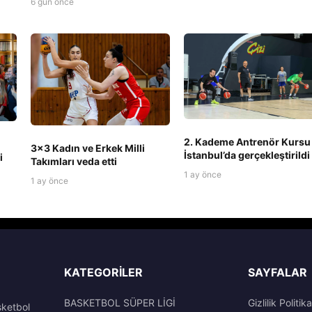
6 gün önce
2. Kademe Antrenör Kursu
3x3 Kadın ve Erkek Milli
İstanbul’da gerçekleştirildi
i
Takımları veda etti
1 ay önce
1 ay önce
KATEGORILER
SAYFALAR
BASKETBOL SÜPER LİGİ
Gizlilik Politika
sketbol