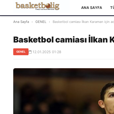
ANA SAYFA
T
Ana Sayfa
›
GENEL
›
Basketbol camiası İlkan Karaman için ad
Basketbol camiası İlkan K
12.01.2025 01:28
GENEL