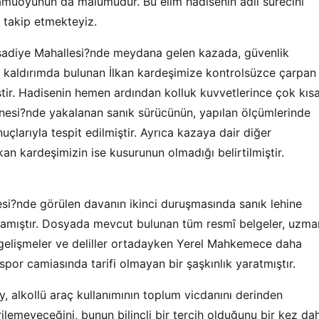
amuoyunun da malumudur. Bu elim hadisenin adli sürecini
 takip etmekteyiz.
eşadiye Mahallesi?nde meydana gelen kazada, güvenlik
e, kaldırımda bulunan İlkan kardeşimize kontrolsüzce çarpan
ştir. Hadisenin hemen ardından kolluk kuvvetlerince çok kıs
nesi?nde yakalanan sanık sürücünün, yapılan ölçümlerinde
nuçlarıyla tespit edilmiştir. Ayrıca kazaya dair diğer
kan kardeşimizin ise kusurunun olmadığı belirtilmiştir.
i?nde görülen davanın ikinci duruşmasında sanık lehine
ralamıştır. Dosyada mevcut bulunan tüm resmî belgeler, uzma
n gelişmeler ve deliller ortadayken Yerel Mahkemece daha
spor camiasında tarifi olmayan bir şaşkınlık yaratmıştır.
, alkollü araç kullanımının toplum vicdanını derinden
rilemeyeceğini, bunun bilinçli bir tercih olduğunu bir kez da