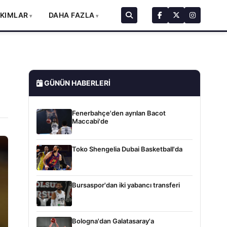
AKIMLAR
DAHA FAZLA
GÜNÜN HABERLERI
Fenerbahçe'den ayrılan Bacot
Maccabi'de
Toko Shengelia Dubai Basketball'da
Bursaspor'dan iki yabancı transferi
Bologna'dan Galatasaray'a