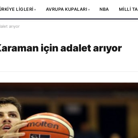
ÜRKİYE LİGLERİ
AVRUPA KUPALARI
NBA
MİLLİ T
alet arıyor
araman için adalet arıyor