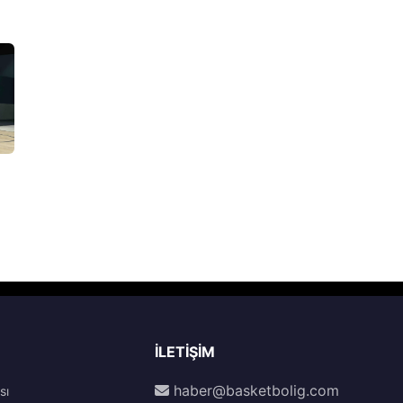
İLETIŞIM
haber@basketbolig.com
sı