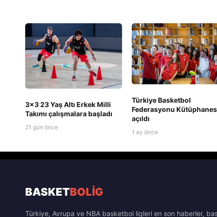
Türkiye Basketbol
3x3 23 Yaş Altı Erkek Milli
Federasyonu Kütüphanes
Takımı çalışmalara başladı
açıldı
21 gün önce
1 ay önce
BASKET
BOLİG
Türkiye, Avrupa ve NBA basketbol ligleri en son haberler, ba