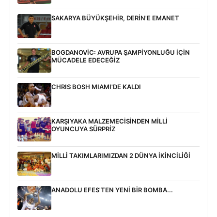
SAKARYA BÜYÜKŞEHİR, DERİN'E EMANET
BOGDANOVİC: AVRUPA ŞAMPİYONLUĞU İÇİN
MÜCADELE EDECEĞİZ
CHRIS BOSH MIAMI'DE KALDI
KARŞIYAKA MALZEMECİSİNDEN MİLLİ
OYUNCUYA SÜRPRİZ
MİLLİ TAKIMLARIMIZDAN 2 DÜNYA İKİNCİLİĞİ
ANADOLU EFES'TEN YENİ BİR BOMBA...