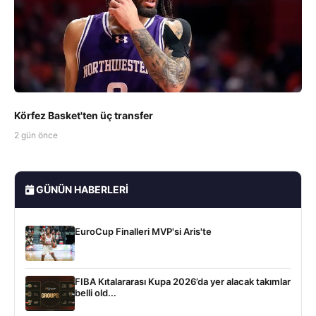
Körfez Basket'ten üç transfer
2 gün önce
GÜNÜN HABERLERI
EuroCup Finalleri MVP'si Aris'te
FIBA Kıtalararası Kupa 2026’da yer alacak takımlar
belli old...