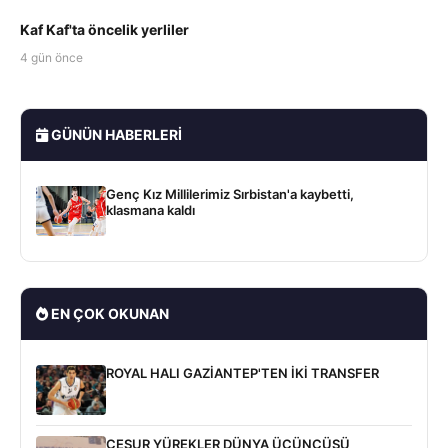
Kaf Kaf'ta öncelik yerliler
4 gün önce
GÜNÜN HABERLERI
Genç Kız Millilerimiz Sırbistan'a kaybetti,
klasmana kaldı
EN ÇOK OKUNAN
ROYAL HALI GAZİANTEP'TEN İKİ TRANSFER
CESUR YÜREKLER DÜNYA ÜÇÜNCÜSÜ