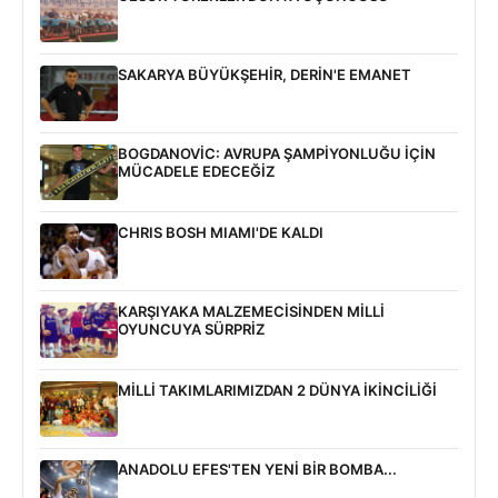
SAKARYA BÜYÜKŞEHİR, DERİN'E EMANET
BOGDANOVİC: AVRUPA ŞAMPİYONLUĞU İÇİN
MÜCADELE EDECEĞİZ
CHRIS BOSH MIAMI'DE KALDI
KARŞIYAKA MALZEMECİSİNDEN MİLLİ
OYUNCUYA SÜRPRİZ
MİLLİ TAKIMLARIMIZDAN 2 DÜNYA İKİNCİLİĞİ
ANADOLU EFES'TEN YENİ BİR BOMBA...