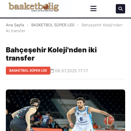
Ana Sayfa
›
BASKETBOL SÜPER LİGİ
›
Bahçeşehir Koleji'nden
iki transfer
Bahçeşehir Koleji'nden iki
transfer
06.07.2025 17:17
BASKETBOL SÜPER LİGİ