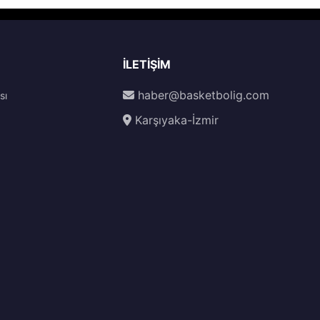
İLETIŞIM
haber@basketbolig.com
sı
Karşıyaka-İzmir