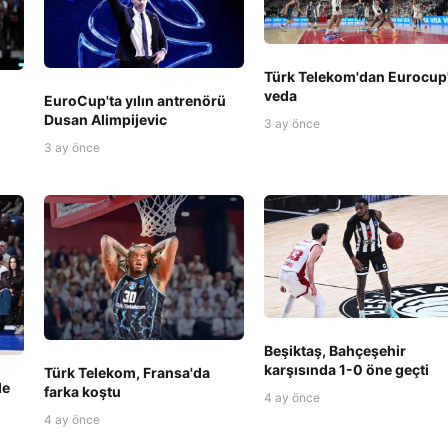
Türk Telekom'dan Eurocup
veda
EuroCup'ta yılın antrenörü
Dusan Alimpijevic
3 ay önce
3 ay önce
Beşiktaş, Bahçeşehir
karşısında 1-0 öne geçti
Türk Telekom, Fransa'da
de
farka koştu
4 ay önce
4 ay önce