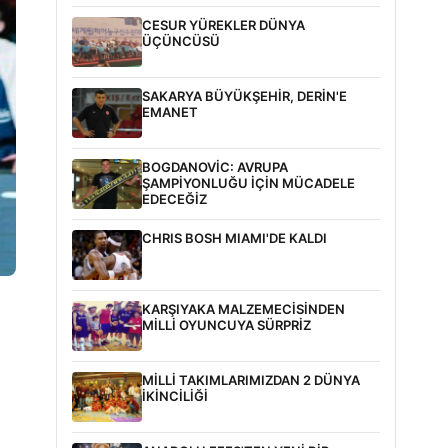
CESUR YÜREKLER DÜNYA
ÜÇÜNCÜSÜ
SAKARYA BÜYÜKŞEHİR, DERİN'E
EMANET
BOGDANOVİC: AVRUPA
ŞAMPİYONLUĞU İÇİN MÜCADELE
EDECEĞİZ
CHRIS BOSH MIAMI'DE KALDI
KARŞIYAKA MALZEMECİSİNDEN
MİLLİ OYUNCUYA SÜRPRİZ
MİLLİ TAKIMLARIMIZDAN 2 DÜNYA
İKİNCİLİĞİ