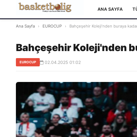
ANA SAYFA
T
Ana Sayfa
›
EUROCUP
›
Bahçeşehir Koleji'nden buraya kadar
Bahçeşehir Koleji'nden b
02.04.2025 01:02
EUROCUP