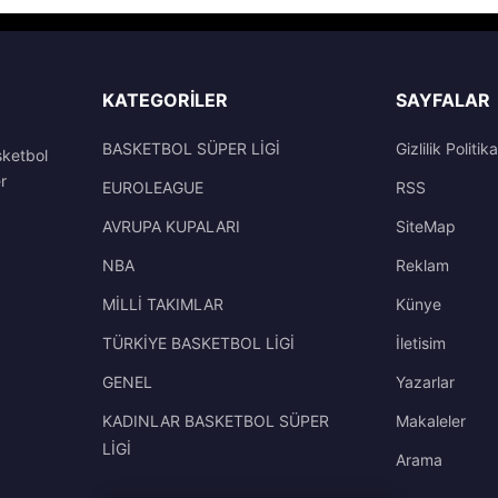
KATEGORILER
SAYFALAR
BASKETBOL SÜPER LİGİ
Gizlilik Politika
sketbol
r
EUROLEAGUE
RSS
AVRUPA KUPALARI
SiteMap
NBA
Reklam
MİLLİ TAKIMLAR
Künye
TÜRKİYE BASKETBOL LİGİ
İletisim
GENEL
Yazarlar
KADINLAR BASKETBOL SÜPER
Makaleler
LİGİ
Arama