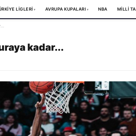
ÜRKİYE LİGLERİ
AVRUPA KUPALARI
NBA
MİLLİ T
...
uraya kadar...