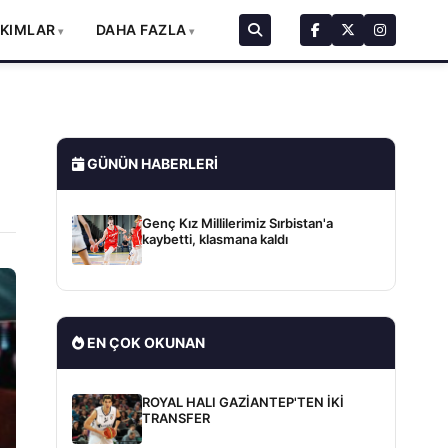
AKIMLAR
DAHA FAZLA
GÜNÜN HABERLERI
Genç Kız Millilerimiz Sırbistan'a
kaybetti, klasmana kaldı
EN ÇOK OKUNAN
ROYAL HALI GAZİANTEP'TEN İKİ
TRANSFER