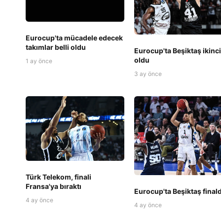
Eurocup'ta mücadele edecek
takımlar belli oldu
Eurocup'ta Beşiktaş ikinci
oldu
1 ay önce
3 ay önce
Türk Telekom, finali
Fransa'ya bıraktı
Eurocup'ta Beşiktaş final
4 ay önce
4 ay önce