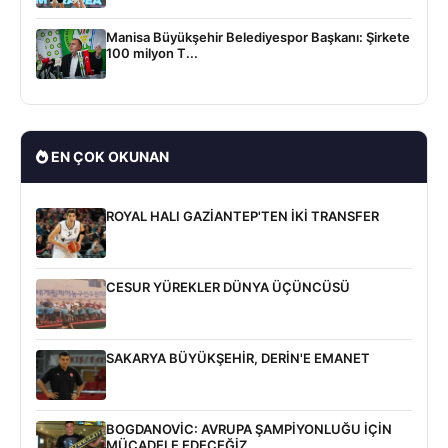
Manisa Büyükşehir Belediyespor Başkanı: Şirkete
100 milyon T...
EN ÇOK OKUNAN
ROYAL HALI GAZİANTEP'TEN İKİ TRANSFER
CESUR YÜREKLER DÜNYA ÜÇÜNCÜSÜ
SAKARYA BÜYÜKŞEHİR, DERİN'E EMANET
BOGDANOVİC: AVRUPA ŞAMPİYONLUĞU İÇİN
MÜCADELE EDECEĞİZ