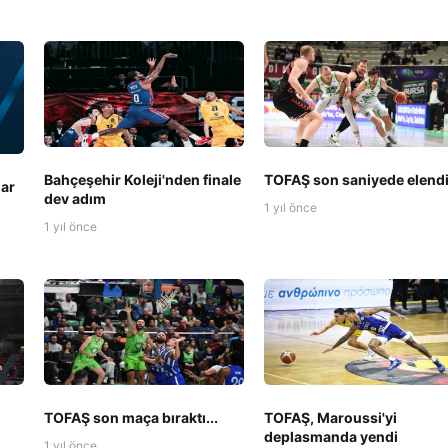
Bahçeşehir Koleji'nden finale
TOFAŞ son saniyede elend
lar
dev adım
1 yıl önce
1 yıl önce
TOFAŞ son maça bıraktı...
TOFAŞ, Maroussi'yi
deplasmanda yendi
1 yıl önce