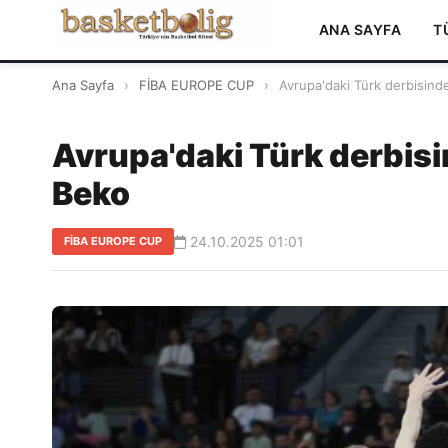
ANA SAYFA
T
Ana Sayfa
›
FİBA EUROPE CUP
›
Avrupa'daki Türk derbisind
Avrupa'daki Türk derbis
Beko
24.10.2025 01:01
FİBA EUROPE CUP