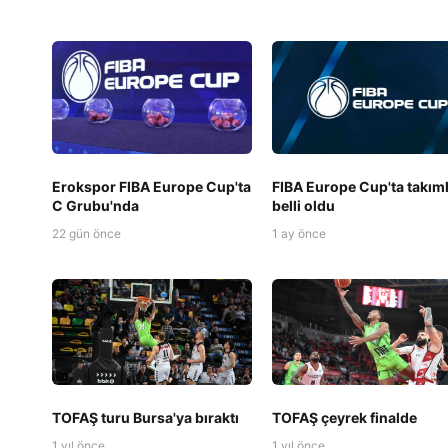
Erokspor FIBA Europe Cup'ta
FIBA Europe Cup'ta takım
C Grubu'nda
belli oldu
22 gün önce
1 ay önce
TOFAŞ turu Bursa'ya bıraktı
TOFAŞ çeyrek finalde
1 yıl önce
1 yıl önce