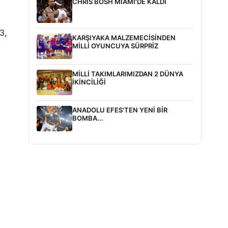
CHRIS BOSH MIAMI'DE KALDI
3,
KARŞIYAKA MALZEMECİSİNDEN
MİLLİ OYUNCUYA SÜRPRİZ
MİLLİ TAKIMLARIMIZDAN 2 DÜNYA
İKİNCİLİĞİ
ANADOLU EFES'TEN YENİ BİR
BOMBA...