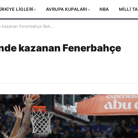
ÜRKİYE LİGLERİ
AVRUPA KUPALARI
NBA
MİLLİ T
e kazanan Fenerbahçe Bek...
inde kazanan Fenerbahçe