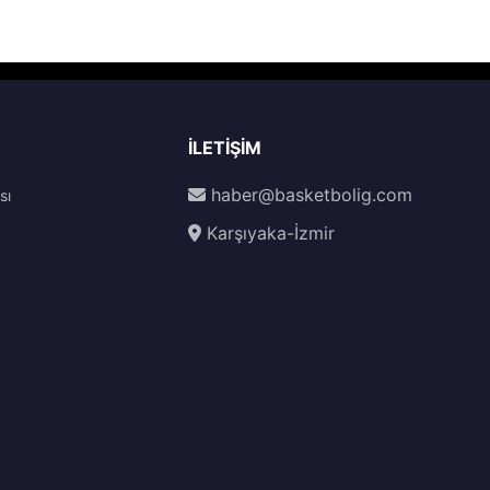
İLETIŞIM
haber@basketbolig.com
sı
Karşıyaka-İzmir