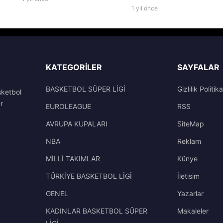
1 yıl önce
KATEGORILER
SAYFALAR
BASKETBOL SÜPER LİGİ
Gizlilik Politika
sketbol
r
EUROLEAGUE
RSS
AVRUPA KUPALARI
SiteMap
NBA
Reklam
MİLLİ TAKIMLAR
Künye
TÜRKİYE BASKETBOL LİGİ
İletisim
GENEL
Yazarlar
KADINLAR BASKETBOL SÜPER
Makaleler