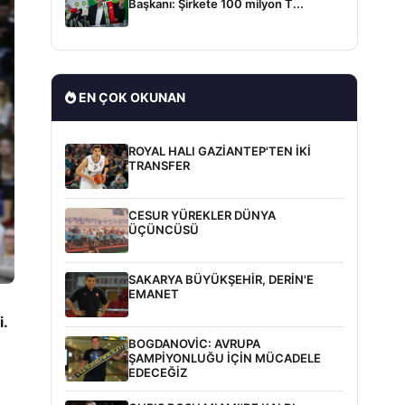
Başkanı: Şirkete 100 milyon T...
EN ÇOK OKUNAN
ROYAL HALI GAZİANTEP'TEN İKİ
TRANSFER
CESUR YÜREKLER DÜNYA
ÜÇÜNCÜSÜ
SAKARYA BÜYÜKŞEHİR, DERİN'E
EMANET
i.
BOGDANOVİC: AVRUPA
ŞAMPİYONLUĞU İÇİN MÜCADELE
EDECEĞİZ