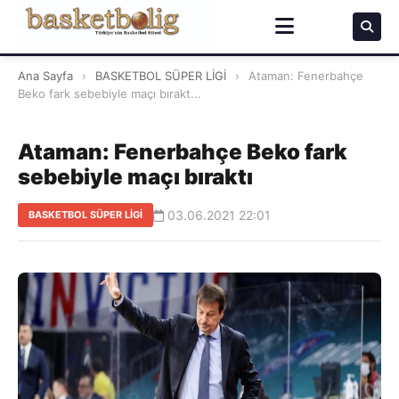
Ana Sayfa
›
BASKETBOL SÜPER LİGİ
›
Ataman: Fenerbahçe
Beko fark sebebiyle maçı bırakt...
Ataman: Fenerbahçe Beko fark
sebebiyle maçı bıraktı
03.06.2021 22:01
BASKETBOL SÜPER LİGİ