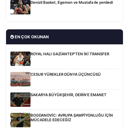
Denizli Basket, Egemen ve Mustafa ile yeniledi
EN ÇOK OKUNAN
ROYAL HALI GAZİANTEP'TEN İKİ TRANSFER
CESUR YÜREKLER DÜNYA ÜÇÜNCÜSÜ
SAKARYA BÜYÜKŞEHİR, DERİN'E EMANET
BOGDANOVİC: AVRUPA ŞAMPİYONLUĞU İÇİN
MÜCADELE EDECEĞİZ