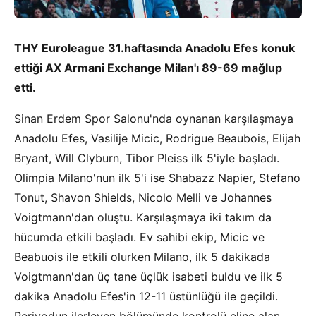
THY Euroleague 31.haftasında Anadolu Efes konuk
ettiği AX Armani Exchange Milan'ı 89-69 mağlup
etti.
Sinan Erdem Spor Salonu'nda oynanan karşılaşmaya
Anadolu Efes, Vasilije Micic, Rodrigue Beaubois, Elijah
Bryant, Will Clyburn, Tibor Pleiss ilk 5'iyle başladı.
Olimpia Milano'nun ilk 5'i ise Shabazz Napier, Stefano
Tonut, Shavon Shields, Nicolo Melli ve Johannes
Voigtmann'dan oluştu. Karşılaşmaya iki takım da
hücumda etkili başladı. Ev sahibi ekip, Micic ve
Beabuois ile etkili olurken Milano, ilk 5 dakikada
Voigtmann'dan üç tane üçlük isabeti buldu ve ilk 5
dakika Anadolu Efes'in 12-11 üstünlüğü ile geçildi.