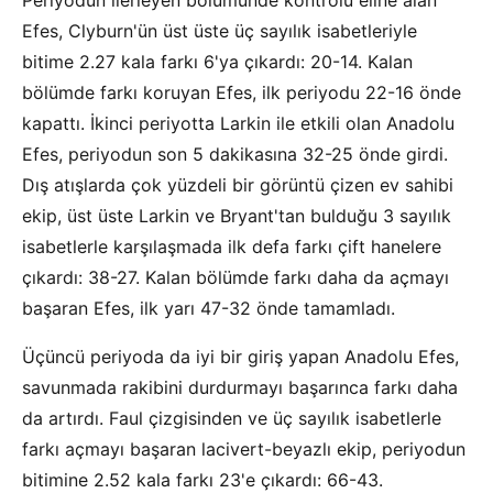
Periyodun ilerleyen bölümünde kontrolü eline alan
Efes, Clyburn'ün üst üste üç sayılık isabetleriyle
bitime 2.27 kala farkı 6'ya çıkardı: 20-14. Kalan
bölümde farkı koruyan Efes, ilk periyodu 22-16 önde
kapattı. İkinci periyotta Larkin ile etkili olan Anadolu
Efes, periyodun son 5 dakikasına 32-25 önde girdi.
Dış atışlarda çok yüzdeli bir görüntü çizen ev sahibi
ekip, üst üste Larkin ve Bryant'tan bulduğu 3 sayılık
isabetlerle karşılaşmada ilk defa farkı çift hanelere
çıkardı: 38-27. Kalan bölümde farkı daha da açmayı
başaran Efes, ilk yarı 47-32 önde tamamladı.
Üçüncü periyoda da iyi bir giriş yapan Anadolu Efes,
savunmada rakibini durdurmayı başarınca farkı daha
da artırdı. Faul çizgisinden ve üç sayılık isabetlerle
farkı açmayı başaran lacivert-beyazlı ekip, periyodun
bitimine 2.52 kala farkı 23'e çıkardı: 66-43.