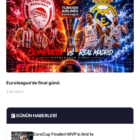
Euroleague'de final günü
2 ay önce
GÜNÜN HABERLERI
EuroCup Finalleri MVP'si Aris'te