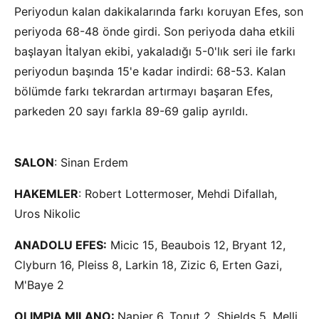
Periyodun kalan dakikalarında farkı koruyan Efes, son
periyoda 68-48 önde girdi. Son periyoda daha etkili
başlayan İtalyan ekibi, yakaladığı 5-0'lık seri ile farkı
periyodun başında 15'e kadar indirdi: 68-53. Kalan
bölümde farkı tekrardan artırmayı başaran Efes,
parkeden 20 sayı farkla 89-69 galip ayrıldı.
SALON
: Sinan Erdem
HAKEMLER
: Robert Lottermoser, Mehdi Difallah,
Uros Nikolic
ANADOLU EFES:
Micic 15, Beaubois 12, Bryant 12,
Clyburn 16, Pleiss 8, Larkin 18, Zizic 6, Erten Gazi,
M'Baye 2
OLIMPIA MILANO:
Napier 6, Tonut 2, Shields 5, Melli