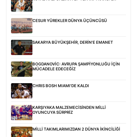
CESUR YÜREKLER DÜNYA ÜÇÜNCÜSÜ
SAKARYA BÜYÜKŞEHİR, DERİN'E EMANET
BOGDANOVİC: AVRUPA ŞAMPİYONLUĞU İÇİN
MÜCADELE EDECEĞİZ
CHRIS BOSH MIAMI'DE KALDI
KARŞIYAKA MALZEMECİSİNDEN MİLLİ
OYUNCUYA SÜRPRİZ
MİLLİ TAKIMLARIMIZDAN 2 DÜNYA İKİNCİLİĞİ