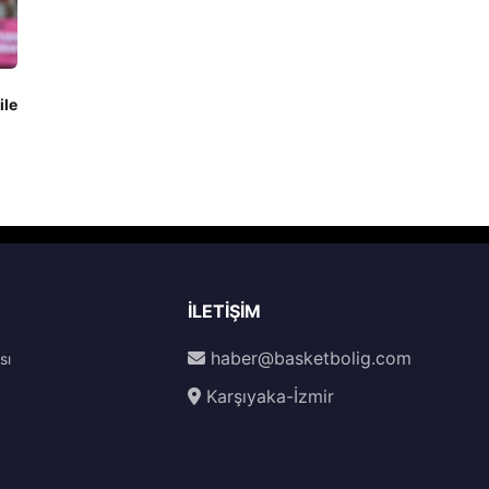
ile
İLETIŞIM
haber@basketbolig.com
sı
Karşıyaka-İzmir