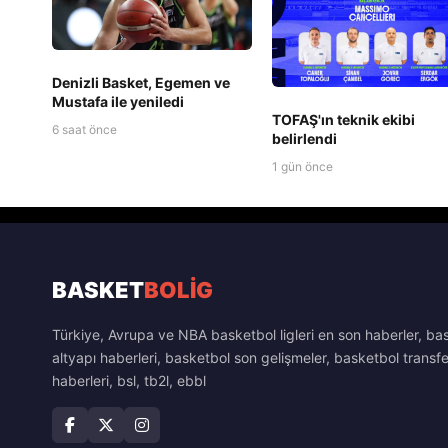
Denizli Basket, Egemen ve
Mustafa ile yeniledi
TOFAŞ'ın teknik ekibi
6 saat önce
belirlendi
1 gün önce
BASKET
BOLİG
Türkiye, Avrupa ve NBA basketbol ligleri en son haberler, ba
altyapı haberleri, basketbol son gelişmeler, basketbol transfe
haberleri, bsl, tb2l, ebbl