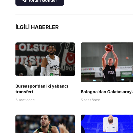
Yorum Gönder
İLGILI HABERLER
Bursaspor'dan iki yabancı
transferi
Bologna'dan Galatasaray'
5 saat önce
5 saat önce