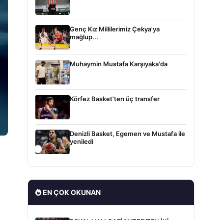
Genç Kız Millilerimiz Çekya'ya
mağlup...
Muhaymin Mustafa Karşıyaka'da
Körfez Basket'ten üç transfer
Denizli Basket, Egemen ve Mustafa ile
yeniledi
EN ÇOK OKUNAN