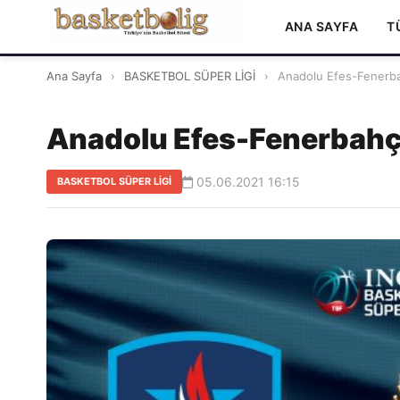
ANA SAYFA
T
Ana Sayfa
›
BASKETBOL SÜPER LİGİ
›
Anadolu Efes-Fenerbah
Anadolu Efes-Fenerbahçe
05.06.2021 16:15
BASKETBOL SÜPER LİGİ