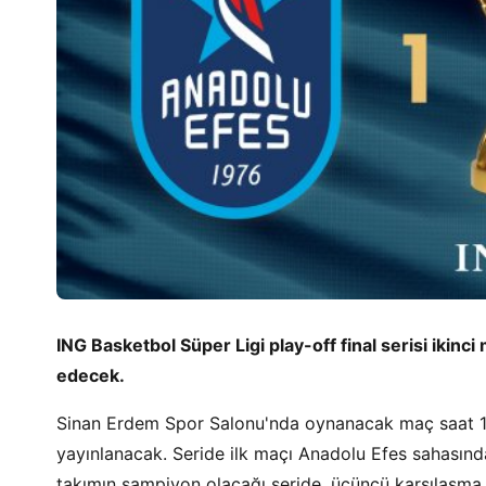
ING Basketbol Süper Ligi play-off final serisi ik
edecek.
Sinan Erdem Spor Salonu'nda oynanacak maç saat 1
yayınlanacak. Seride ilk maçı Anadolu Efes sahasında
takımın şampiyon olacağı seride, üçüncü karşılaşma