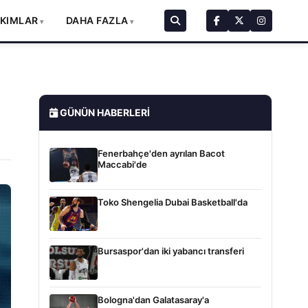
AKIMLAR
DAHA FAZLA
GÜNÜN HABERLERI
Fenerbahçe'den ayrılan Bacot
Maccabi'de
Toko Shengelia Dubai Basketball'da
Bursaspor'dan iki yabancı transferi
Bologna'dan Galatasaray'a