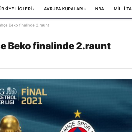
ÜRKİYE LİGLERİ
AVRUPA KUPALARI
NBA
MİLLİ T
çe Beko finalinde 2.raunt
 Beko finalinde 2.raunt