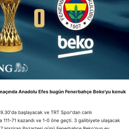
inci maçında Anadolu Efes bugün Fenerbahçe Beko'yu konuk
9.30'da başlayacak ve TRT Spor'dan canlı
 111-71 kazandı ve 1-0 öne geçti. 3 galibiyete ulaşacak
 7 Haziran Pazartesi günü Fenerbahçe Beko'nun ev