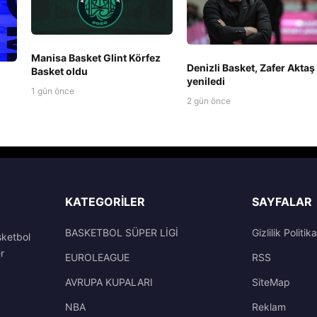
Manisa Basket Glint Körfez
Denizli Basket, Zafer Aktaş 
Basket oldu
yeniledi
1 gün önce
2 gün önce
KATEGORILER
SAYFALAR
BASKETBOL SÜPER LİGİ
Gizlilik Politika
sketbol
r
EUROLEAGUE
RSS
AVRUPA KUPALARI
SiteMap
NBA
Reklam