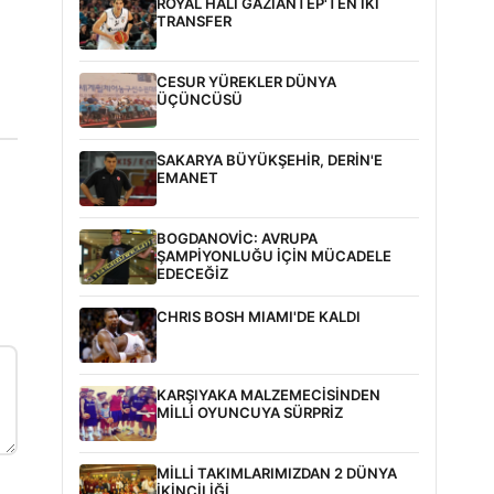
ROYAL HALI GAZİANTEP'TEN İKİ
TRANSFER
CESUR YÜREKLER DÜNYA
ÜÇÜNCÜSÜ
SAKARYA BÜYÜKŞEHİR, DERİN'E
EMANET
BOGDANOVİC: AVRUPA
ŞAMPİYONLUĞU İÇİN MÜCADELE
EDECEĞİZ
CHRIS BOSH MIAMI'DE KALDI
KARŞIYAKA MALZEMECİSİNDEN
MİLLİ OYUNCUYA SÜRPRİZ
MİLLİ TAKIMLARIMIZDAN 2 DÜNYA
İKİNCİLİĞİ