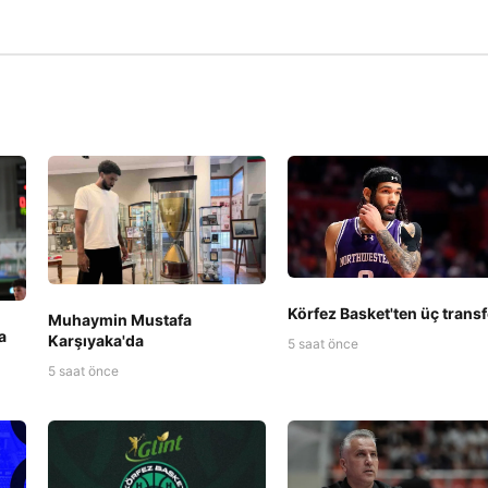
Körfez Basket'ten üç transf
Muhaymin Mustafa
a
Karşıyaka'da
5 saat önce
5 saat önce