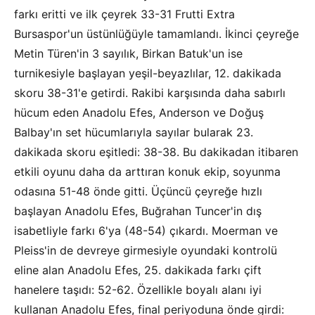
farkı eritti ve ilk çeyrek 33-31 Frutti Extra
Bursaspor'un üstünlüğüyle tamamlandı. İkinci çeyreğe
Metin Türen'in 3 sayılık, Birkan Batuk'un ise
turnikesiyle başlayan yeşil-beyazlılar, 12. dakikada
skoru 38-31'e getirdi. Rakibi karşısında daha sabırlı
hücum eden Anadolu Efes, Anderson ve Doğuş
Balbay'ın set hücumlarıyla sayılar bularak 23.
dakikada skoru eşitledi: 38-38. Bu dakikadan itibaren
etkili oyunu daha da arttıran konuk ekip, soyunma
odasına 51-48 önde gitti. Üçüncü çeyreğe hızlı
başlayan Anadolu Efes, Buğrahan Tuncer'in dış
isabetliyle farkı 6'ya (48-54) çıkardı. Moerman ve
Pleiss'in de devreye girmesiyle oyundaki kontrolü
eline alan Anadolu Efes, 25. dakikada farkı çift
hanelere taşıdı: 52-62. Özellikle boyalı alanı iyi
kullanan Anadolu Efes, final periyoduna önde girdi: