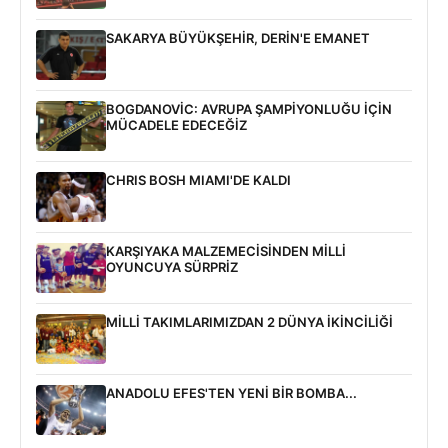
SAKARYA BÜYÜKŞEHİR, DERİN'E EMANET
BOGDANOVİC: AVRUPA ŞAMPİYONLUĞU İÇİN
MÜCADELE EDECEĞİZ
CHRIS BOSH MIAMI'DE KALDI
KARŞIYAKA MALZEMECİSİNDEN MİLLİ
OYUNCUYA SÜRPRİZ
MİLLİ TAKIMLARIMIZDAN 2 DÜNYA İKİNCİLİĞİ
ANADOLU EFES'TEN YENİ BİR BOMBA...