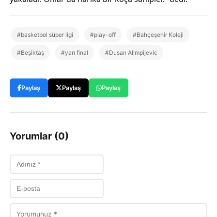
#basketbol süper ligi
#play-off
#Bahçeşehir Koleji
#Beşiktaş
#yarı final
#Dusan Alimpijevic
Paylaş
Paylaş
Paylaş
Yorumlar (0)