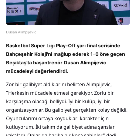
Dusan Alimpijevic
Basketbol Süper Ligi Play-Off yarı final serisinde
Bahçeşehir Koleji'ni mağlup ederek 1-0 öne geçen
Beşiktaş'ta başantrenör Dusan Alimpijevic
mücadeleyi değerlendirdi.
Zor bir galibiyet aldıklarını belirten Alimpijevic,
"Herkesin mücadele etmesi gerekiyor. Zorlu bir
karşılaşma olacağı belliydi. İyi bir kulüp, iyi bir
organizasyonlar. Bu galibiyet gerçekten kolay değildi.
Oyuncularımı ortaya koydukları karakter için
kutluyorum. İki takım da galibiyet adına şanslar
yakaladı. Onlar da harika bir koça sahipler." dedi.