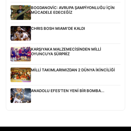
BOGDANOVİC: AVRUPA ŞAMPİYONLUĞU İÇİN
MÜCADELE EDECEĞİZ
CHRIS BOSH MIAMI'DE KALDI
KARŞIYAKA MALZEMECİSİNDEN MİLLİ
OYUNCUYA SÜRPRİZ
MİLLİ TAKIMLARIMIZDAN 2 DÜNYA İKİNCİLİĞİ
ANADOLU EFES'TEN YENİ BİR BOMBA...