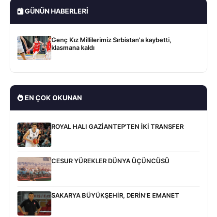
GÜNÜN HABERLERI
Genç Kız Millilerimiz Sırbistan'a kaybetti,
klasmana kaldı
EN ÇOK OKUNAN
ROYAL HALI GAZİANTEP'TEN İKİ TRANSFER
CESUR YÜREKLER DÜNYA ÜÇÜNCÜSÜ
SAKARYA BÜYÜKŞEHİR, DERİN'E EMANET