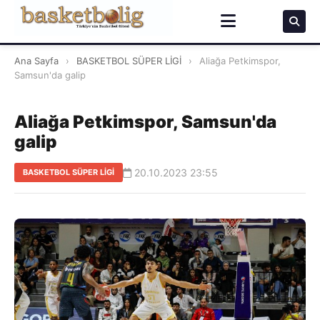
Ana Sayfa
›
BASKETBOL SÜPER LİGİ
›
Aliağa Petkimspor,
Samsun'da galip
Aliağa Petkimspor, Samsun'da
galip
20.10.2023 23:55
BASKETBOL SÜPER LİGİ