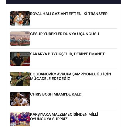
ROYAL HALI GAZİANTEP'TEN İKİ TRANSFER
CESUR YÜREKLER DÜNYA ÜÇÜNCÜSÜ
SAKARYA BÜYÜKŞEHİR, DERİN'E EMANET
BOGDANOVİC: AVRUPA ŞAMPİYONLUĞU İÇİN
MÜCADELE EDECEĞİZ
CHRIS BOSH MIAMI'DE KALDI
KARŞIYAKA MALZEMECİSİNDEN MİLLİ
OYUNCUYA SÜRPRİZ