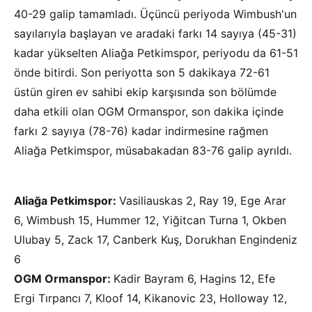
40-29 galip tamamladı. Üçüncü periyoda Wimbush'un
sayılarıyla başlayan ve aradaki farkı 14 sayıya (45-31)
kadar yükselten Aliağa Petkimspor, periyodu da 61-51
önde bitirdi. Son periyotta son 5 dakikaya 72-61
üstün giren ev sahibi ekip karşısında son bölümde
daha etkili olan OGM Ormanspor, son dakika içinde
farkı 2 sayıya (78-76) kadar indirmesine rağmen
Aliağa Petkimspor, müsabakadan 83-76 galip ayrıldı.
Aliağa Petkimspor:
Vasiliauskas 2, Ray 19, Ege Arar
6, Wimbush 15, Hummer 12, Yiğitcan Turna 1, Okben
Ulubay 5, Zack 17, Canberk Kuş, Dorukhan Engindeniz
6
OGM Ormanspor:
Kadir Bayram 6, Hagins 12, Efe
Ergi Tırpancı 7, Kloof 14, Kikanovic 23, Holloway 12,