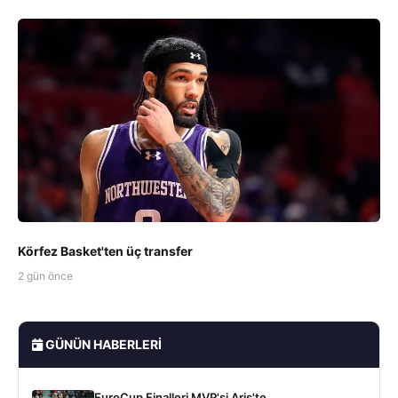
Körfez Basket'ten üç transfer
2 gün önce
GÜNÜN HABERLERI
EuroCup Finalleri MVP'si Aris'te