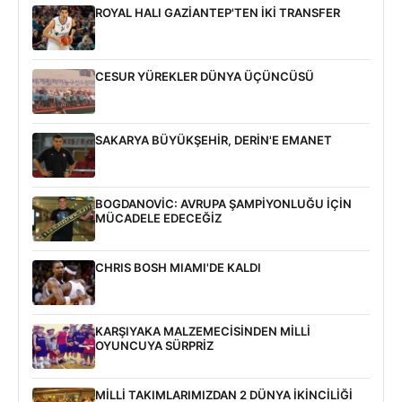
ROYAL HALI GAZİANTEP'TEN İKİ TRANSFER
CESUR YÜREKLER DÜNYA ÜÇÜNCÜSÜ
SAKARYA BÜYÜKŞEHİR, DERİN'E EMANET
BOGDANOVİC: AVRUPA ŞAMPİYONLUĞU İÇİN
MÜCADELE EDECEĞİZ
CHRIS BOSH MIAMI'DE KALDI
KARŞIYAKA MALZEMECİSİNDEN MİLLİ
OYUNCUYA SÜRPRİZ
MİLLİ TAKIMLARIMIZDAN 2 DÜNYA İKİNCİLİĞİ