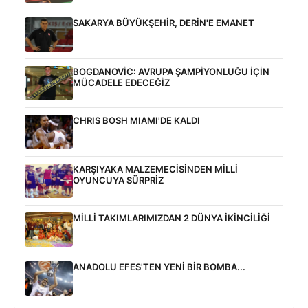
SAKARYA BÜYÜKŞEHİR, DERİN'E EMANET
BOGDANOVİC: AVRUPA ŞAMPİYONLUĞU İÇİN
MÜCADELE EDECEĞİZ
CHRIS BOSH MIAMI'DE KALDI
KARŞIYAKA MALZEMECİSİNDEN MİLLİ
OYUNCUYA SÜRPRİZ
MİLLİ TAKIMLARIMIZDAN 2 DÜNYA İKİNCİLİĞİ
ANADOLU EFES'TEN YENİ BİR BOMBA...