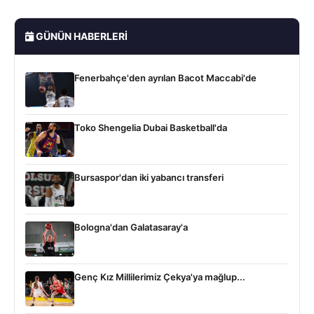
GÜNÜN HABERLERI
Fenerbahçe'den ayrılan Bacot Maccabi'de
Toko Shengelia Dubai Basketball'da
Bursaspor'dan iki yabancı transferi
Bologna'dan Galatasaray'a
Genç Kız Millilerimiz Çekya'ya mağlup...