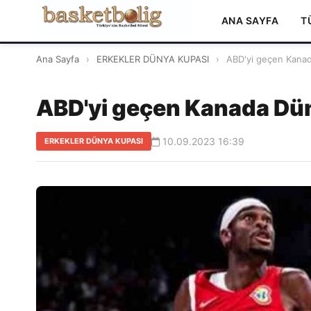
ANA SAYFA
T
Ana Sayfa
›
ERKEKLER DÜNYA KUPASI
›
ABD'yi geçen Kanad
ABD'yi geçen Kanada Dün
10.09.2023 16:39
ERKEKLER DÜNYA KUPASI