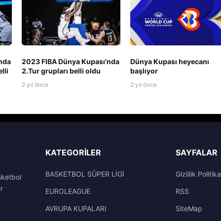
nda
2023 FIBA Dünya Kupası'nda
Dünya Kupası heyecanı
lli
2.Tur grupları belli oldu
başlıyor
2 yıl önce
2 yıl önce
KATEGORILER
SAYFALAR
BASKETBOL SÜPER LİGİ
Gizlilik Politika
sketbol
r
EUROLEAGUE
RSS
AVRUPA KUPALARI
SiteMap