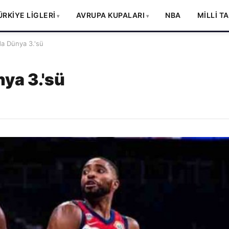
ÜRKİYE LİGLERİ
AVRUPA KUPALARI
NBA
MİLLİ T
a Dünya 3.'sü
ya 3.'sü