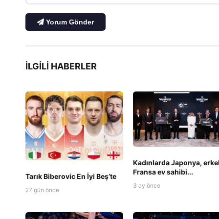
Yorum Gönder
İLGILI HABERLER
Kadınlarda Japonya, erke
Fransa ev sahibi...
Tarık Biberovic En İyi Beş’te
3 ay önce
27 gün önce