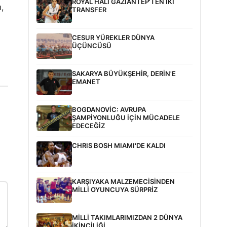
ROYAL HALI GAZİANTEP'TEN İKİ
,
TRANSFER
CESUR YÜREKLER DÜNYA
ÜÇÜNCÜSÜ
SAKARYA BÜYÜKŞEHİR, DERİN'E
EMANET
BOGDANOVİC: AVRUPA
ŞAMPİYONLUĞU İÇİN MÜCADELE
EDECEĞİZ
CHRIS BOSH MIAMI'DE KALDI
KARŞIYAKA MALZEMECİSİNDEN
MİLLİ OYUNCUYA SÜRPRİZ
MİLLİ TAKIMLARIMIZDAN 2 DÜNYA
İKİNCİLİĞİ