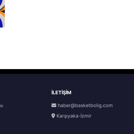
İLETIŞIM
haber@basketbolig.com
sı
Karşıyaka-İzmir