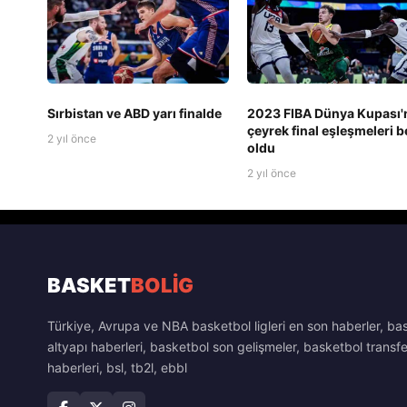
Sırbistan ve ABD yarı finalde
2023 FIBA Dünya Kupası'
çeyrek final eşleşmeleri be
2 yıl önce
oldu
2 yıl önce
BASKET
BOLİG
Türkiye, Avrupa ve NBA basketbol ligleri en son haberler, ba
altyapı haberleri, basketbol son gelişmeler, basketbol transfe
haberleri, bsl, tb2l, ebbl