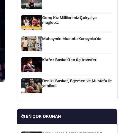
Genç Kız Millilerimiz Çekya'ya
mağlup...
Muhaymin Mustafa Karşıyaka'da
Körfez Basket'ten üç transfer
Denizli Basket, Egemen ve Mustafa ile
yeniledi
EN ÇOK OKUNAN