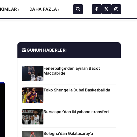
AKIMLAR
DAHA FAZLA
GÜNÜN HABERLERI
Fenerbahçe'den ayrılan Bacot
Maccabi'de
Toko Shengelia Dubai Basketball'da
Bursaspor'dan iki yabancı transferi
Bologna'dan Galatasaray'a