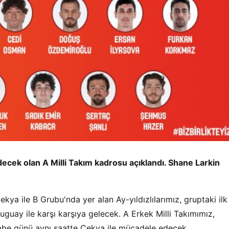
ecek olan A Milli Takım kadrosu açıklandı. Shane Larkin
ya ile B Grubu'nda yer alan Ay-yıldızlılarımız, gruptaki ilk
uay ile karşı karşıya gelecek. A Erkek Milli Takımımız,
mbe günü aynı saatte Çekya ile mücadele edecek.