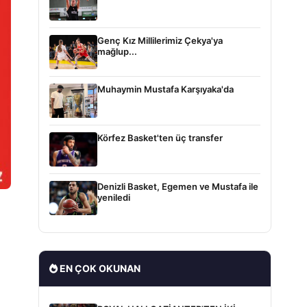
Genç Kız Millilerimiz Çekya'ya
mağlup...
Muhaymin Mustafa Karşıyaka'da
Körfez Basket'ten üç transfer
Denizli Basket, Egemen ve Mustafa ile
yeniledi
EN ÇOK OKUNAN