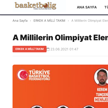
ANA SAYFA
T
Ana Sayfa
›
ERKEK A MİLLİ TAKIM
›
A Millilerin Olimpiyat El
A Millilerin Olimpiyat El
23.06.2021 01:47
ERKEK A MİLLİ TAKIM