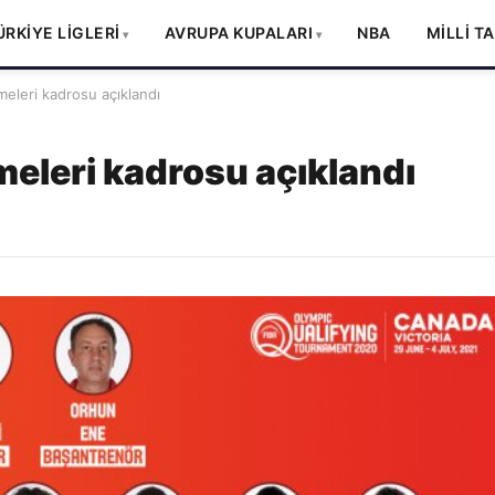
ÜRKİYE LİGLERİ
AVRUPA KUPALARI
NBA
MİLLİ T
emeleri kadrosu açıklandı
emeleri kadrosu açıklandı