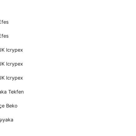
Efes
Efes
JK Icrypex
JK Icrypex
JK Icrypex
aka Tekfen
çe Beko
şıyaka