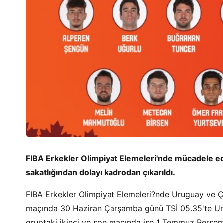
FIBA Erkekler Olimpiyat Elemeleri'nde mücadele ed
sakatlığından dolayı kadrodan çıkarıldı.
FIBA Erkekler Olimpiyat Elemeleri?nde Uruguay ve Çek
maçında 30 Haziran Çarşamba günü TSİ 05.35'te Urug
gruptaki ikinci ve son maçında ise 1 Temmuz Perşe