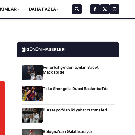
AKIMLAR
DAHA FAZLA
GÜNÜN HABERLERI
Fenerbahçe'den ayrılan Bacot
Maccabi'de
Toko Shengelia Dubai Basketball'da
Bursaspor'dan iki yabancı transferi
Bologna'dan Galatasaray'a