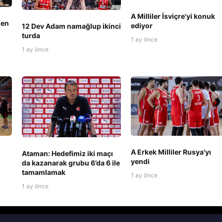
A Milliler İsviçre'yi konuk
 en
ediyor
12 Dev Adam namağlup ikinci
turda
1 ay önce
1 ay önce
A Erkek Milliler Rusya'yı
Ataman: Hedefimiz iki maçı
yendi
da kazanarak grubu 6’da 6 ile
tamamlamak
1 ay önce
1 ay önce