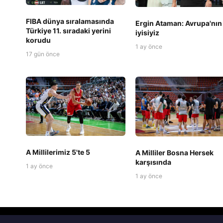
FIBA dünya sıralamasında
Ergin Ataman: Avrupa'nın
Türkiye 11. sıradaki yerini
iyisiyiz
korudu
1 ay önce
17 gün önce
A Millilerimiz 5'te 5
A Milliler Bosna Hersek
karşısında
1 ay önce
1 ay önce