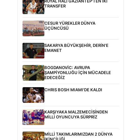
ROYAL HALI GAZİANTEP'TEN İKİ
TRANSFER
CESUR YÜREKLER DÜNYA
ÜÇÜNCÜSÜ
SAKARYA BÜYÜKŞEHİR, DERİN'E
EMANET
BOGDANOVİC: AVRUPA
ŞAMPİYONLUĞU İÇİN MÜCADELE
EDECEĞİZ
CHRIS BOSH MIAMI'DE KALDI
KARŞIYAKA MALZEMECİSİNDEN
MİLLİ OYUNCUYA SÜRPRİZ
MİLLİ TAKIMLARIMIZDAN 2 DÜNYA
İKİNCİLİĞİ