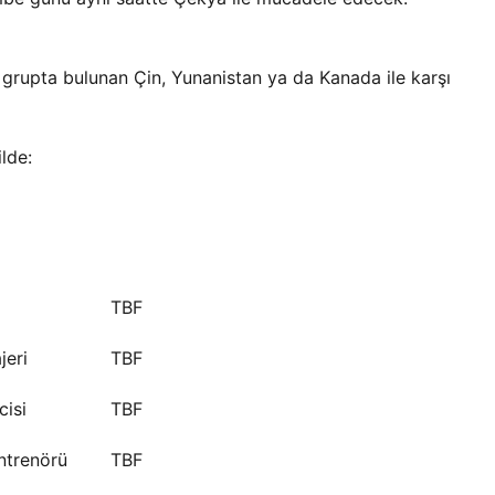
az grupta bulunan Çin, Yunanistan ya da Kanada ile karşı
lde:
TBF
jeri
TBF
cisi
TBF
ntrenörü
TBF