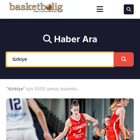
Haber Ara
"türkiye"
için 5550 sonuç bulundu.