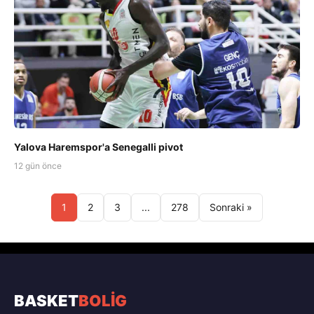
Yalova Haremspor'a Senegalli pivot
12 gün önce
1
2
3
...
278
Sonraki »
BASKET
BOLİG