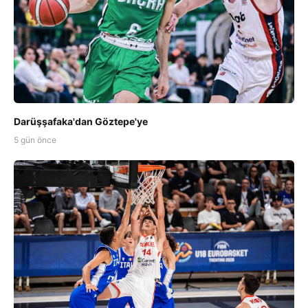
Darüşşafaka'dan Göztepe'ye
5 gün önce