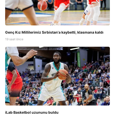
Genç Kız Millilerimiz Sırbistan'a kaybetti, klasmana kaldı
19 saat önce
iLab Basketbol uzununu buldu