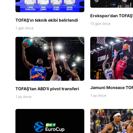
Erokspor'dan TOFAŞ
TOFAŞ'ın teknik ekibi belirlendi
15 gün önce
1 gün önce
Jamuni Mcneace TOF
TOFAŞ'tan ABD'li pivot transferi
1 ay önce
1 ay önce