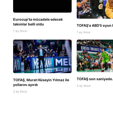
Eurocup'ta mücadele edecek
takımlar belli oldu
TOFAŞ'a ABD'li oyun
1 ay önce
1 ay önce
TOFAŞ son saniyede.
TOFAŞ, Murat Hüseyin Yılmaz ile
yollarını ayırdı
2 ay önce
2 ay önce