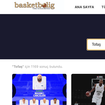
ANA SAYFA
T
"Tofaş"
için 1169 sonuç bulundu.