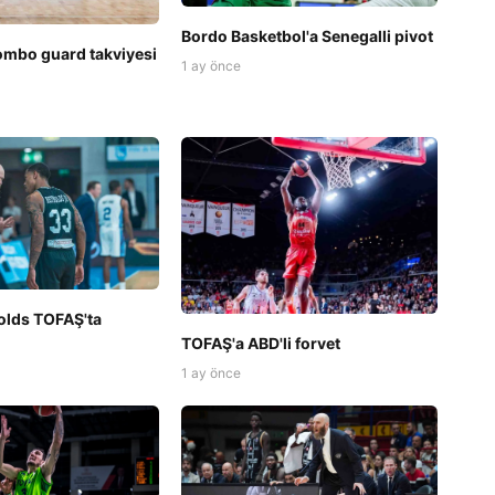
Bordo Basketbol'a Senegalli pivot
ombo guard takviyesi
1 ay önce
olds TOFAŞ'ta
TOFAŞ'a ABD'li forvet
1 ay önce