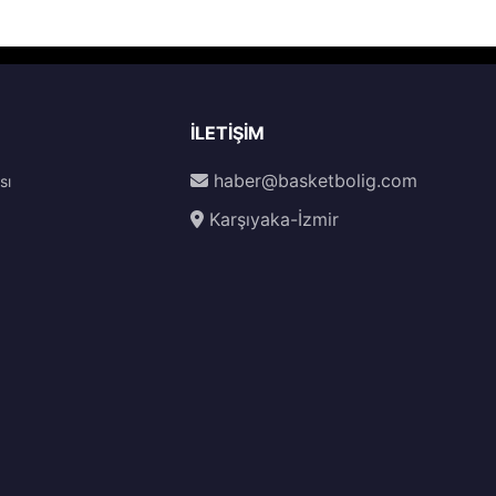
İLETIŞIM
haber@basketbolig.com
sı
Karşıyaka-İzmir