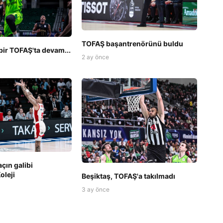
TOFAŞ başantrenörünü buldu
bir TOFAŞ'ta devam...
2 ay önce
çın galibi
oleji
Beşiktaş, TOFAŞ'a takılmadı
3 ay önce