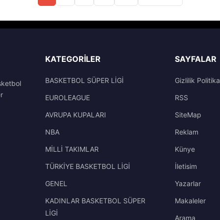
KATEGORILER
SAYFALAR
BASKETBOL SÜPER LİGİ
Gizlilik Politika
sketbol
r
EUROLEAGUE
RSS
AVRUPA KUPALARI
SiteMap
NBA
Reklam
MİLLİ TAKIMLAR
Künye
TÜRKİYE BASKETBOL LİGİ
İletisim
GENEL
Yazarlar
KADINLAR BASKETBOL SÜPER
Makaleler
LİGİ
Arama