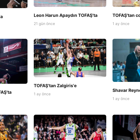
Leon Harun Apaydın TOFAŞ'ta
TOFAŞ'tan c
'a
21 gün önce
1 ay önce
TOFAŞ'tan Zalgiris'e
Shavar Reyn
AŞ'ta
1 ay önce
1 ay önce