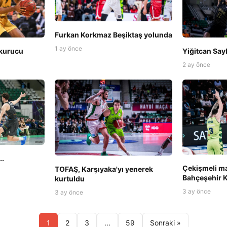
Furkan Korkmaz Beşiktaş yolunda
1 ay önce
 kurucu
Yiğitcan Say
2 ay önce
..
Çekişmeli ma
TOFAŞ, Karşıyaka'yı yenerek
Bahçeşehir K
kurtuldu
3 ay önce
3 ay önce
1
2
3
...
59
Sonraki »