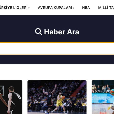
ÜRKİYE LİGLERİ
AVRUPA KUPALARI
NBA
MİLLİ T
Haber Ara