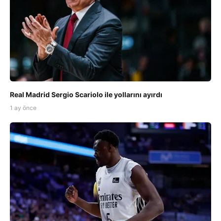
Real Madrid Sergio Scariolo ile yollarını ayırdı
1 ay önce