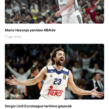
Mario Hezonja yeniden NBA'de
11 gün önce
Sergio Llull Euroleague tarihine geçecek