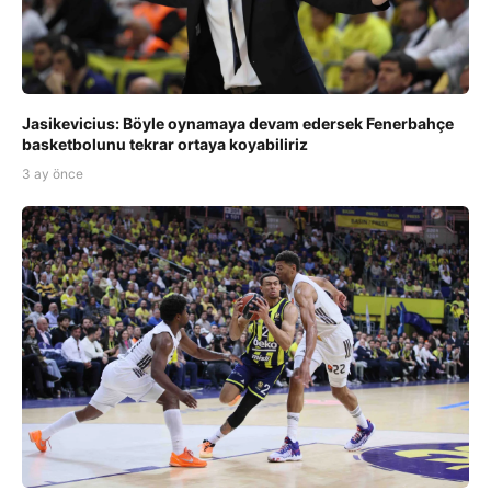
Jasikevicius: Böyle oynamaya devam edersek Fenerbahçe
basketbolunu tekrar ortaya koyabiliriz
3 ay önce