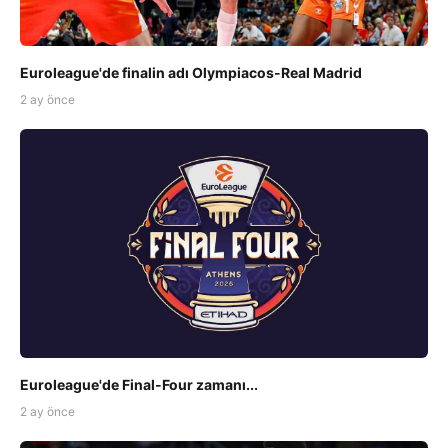
Euroleague'de finalin adı Olympiacos-Real Madrid
2 ay önce
Euroleague'de Final-Four zamanı...
2 ay önce