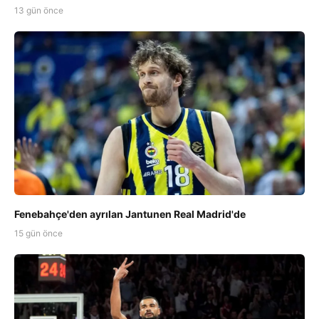
13 gün önce
Fenebahçe'den ayrılan Jantunen Real Madrid'de
15 gün önce