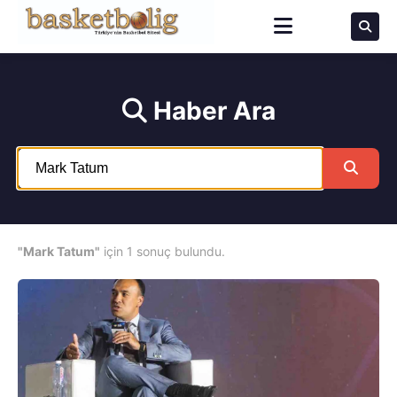
Haber Ara
"Mark Tatum"
için 1 sonuç bulundu.