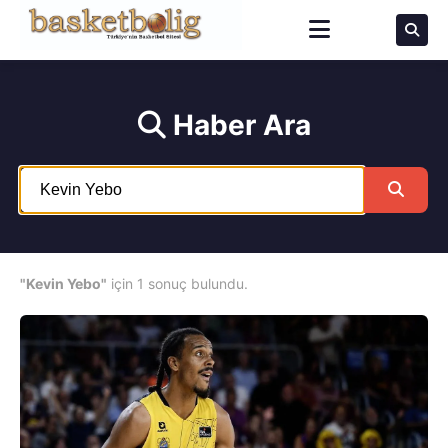
Haber Ara
"Kevin Yebo"
için 1 sonuç bulundu.